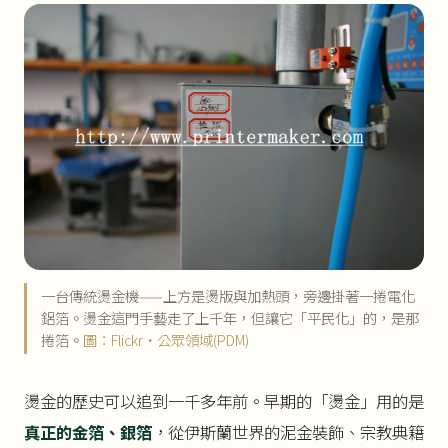
一台傳統燙金機——上方是燙版與加熱頭，旁邊掛著一捲電化
鋁箔。燙金這門手藝走了上千年，但讓它「平民化」的，是那
捲箔。
圖：Flickr・公眾領域(PDM)
燙金的歷史可以追到一千多年前。早期的「燙金」用的是
真正的金箔、銀箔
，從伊斯蘭世界的泥金裝飾、宗教典籍