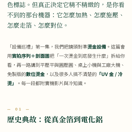
色標誌。但真正決定它精不精緻的，是你看
不到的那台機器：它怎麼加熱、怎麼施壓、
怎麼走箔、怎麼對位。
「設備巡禮」第一集，我們把鏡頭對準
燙金設備
。這篇會
用
實拍序列＋剖面圖
把「一次燙金到底發生什麼」拆給你
看，再一路講到平壓平與圓壓圓、桌上小機與工廠大機、
免製版的
數位燙金
，以及很多人搞不清楚的
「UV 金 / 冷
燙」
。每一段都附實機影片與冷知識。
— 01 —
歷史典故：從真金箔到電化鋁