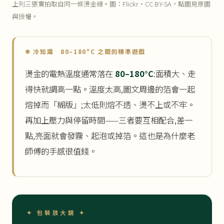
上列三張實拍取自同一條燙金線。圖：Flickr・CC BY-SA，點圖見原圖
與授權。
❄ 冷知識 80–180°C 之間的精準遊戲
燙金的電熱溫度通常落在
80–180°C
:面積大、走
得快就調高一點。溫度太高,圖文周邊的箔會一起
熔掉而「糊版」;太低則熔不透、燙不上或不牢。
再加上壓力與停留時間——三者要互相配合,差一
點,亮面就會發霧、起泡或掉箔。這也是為什麼老
師傅的手感很值錢。
✦ 包裝放大鏡 ✦