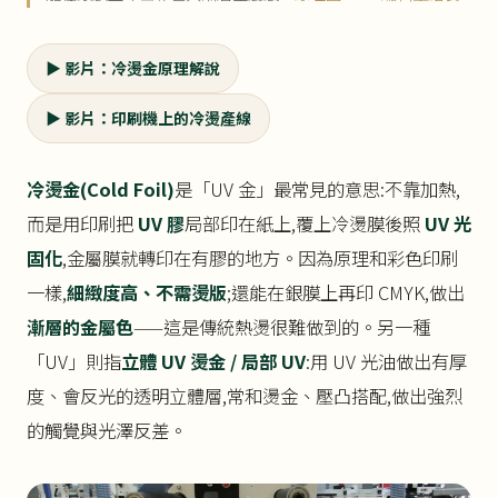
▶ 影片：冷燙金原理解說
▶ 影片：印刷機上的冷燙產線
冷燙金(Cold Foil)
是「UV 金」最常見的意思:不靠加熱,
而是用印刷把
UV 膠
局部印在紙上,覆上冷燙膜後照
UV 光
固化
,金屬膜就轉印在有膠的地方。因為原理和彩色印刷
一樣,
細緻度高、不需燙版
;還能在銀膜上再印 CMYK,做出
漸層的金屬色
——這是傳統熱燙很難做到的。另一種
「UV」則指
立體 UV 燙金 / 局部 UV
:用 UV 光油做出有厚
度、會反光的透明立體層,常和燙金、壓凸搭配,做出強烈
的觸覺與光澤反差。