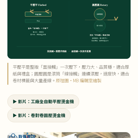
平壓平 Flatbed
圓壓圓 Rotary
平面燙版
燙版滾筒
平台
壓力滾筒
整版「面接觸」一次壓下
壓力大、精度高
厚卡紙、精緻禮盒首選
滾筒「線接觸」連續滾壓
速度極快、壓力需求小
卷材標籤、長版量產主力
面接觸＝重壓求精緻 · 線接觸＝快滾求產量
平壓平是整版「面接觸」一次壓下，壓力大、品質穩，適合厚
紙與禮盒；圓壓圓是滾筒「線接觸」連續滾壓，速度快，適合
卷材標籤與大量產線。
原理圖・MB 編輯室繪製
▶ 影片：工廠全自動平壓燙金機
▶ 影片：卷對卷圓壓燙金機