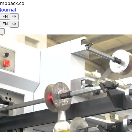
mbpack.co
Journal
EN
中
EN
中