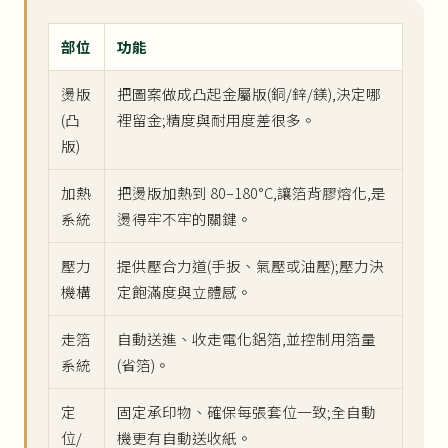
部位
功能
燙版
把圖案做成凸起金屬版(銅/鋅/鎂),決定哪
(凸
裡留金;精度與耐用度差很多。
版)
加熱
把燙版加熱到 80–180°C,讓箔背膠熔化,是
系統
燙得牢不牢的關鍵。
壓力
提供壓合力道(手扳、氣壓或油壓);壓力決
機構
定飽滿度與立體感。
走箔
自動送進、收走電化鋁箔,並控制用箔量
系統
(省箔)。
定
固定承印物、確保每張套位一致;全自動
位/
機更有自動送收紙。