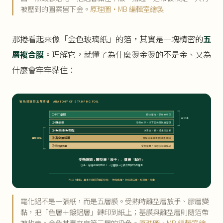
被壓到的圖案留下金。
原理圖・MB 編輯室繪製
那捲看起來像「金色玻璃紙」的箔，其實是一塊精密的
五
層複合膜
。理解它，就懂了為什麼燙金燙的不是金、又為
什麼會牢牢黏住：
電化鋁箔的五層結構 ANATOMY OF STAMPING FOIL
① PET 基膜
撐住整捲、最後被收走
被收走
② 離型層
受熱放手，讓下面幾層脫離基膜
③ 色層(染色樹脂)
決定金、銀、紅金等顏色
④ 真空鍍鋁層
金屬光澤的來源(極薄的鋁)
轉印到紙
⑤ 熱熔膠層
受熱變黏，把③④黏到紙上
受熱瞬間：離型層「放手」、膠層「黏住」
③色 + ④鋁被轉印到紙上，①基膜＋②離型層隨箔帶捲走
所以「金色」其實來自第③層的染色——換個色層，就能做紅金、玫瑰金、霧金
電化鋁不是一張紙，而是五層膜。受熱時離型層放手、膠層變
黏，把「色層＋鍍鋁層」轉印到紙上；基膜與離型層則隨箔帶
被收走。金色其實來自第三層的染色。
原理圖・MB 編輯室繪