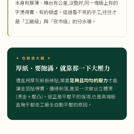
本身有厚薄、機台有公差,沒墊好,同一塊版上有的
字燙得實、有的發虛。這道看不見的手工,往往才
是「工廠級」與「夜市級」的分水嶺。
✦ 包裝放大鏡 ✦
厚紙、要飽滿，就靠那一下大壓力
禮盒用厚灰紙板裱貼,需要
足夠且均勻的壓力
才能
讓金箔貼得實、邊緣俐落,甚至一次做出立體燙
(燙金＋壓凸)。這正是平壓平的強項,也是高端紙
盒幾乎都走工廠全自動平壓的原因。