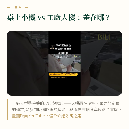
— 04 —
桌上小機 vs 工廠大機：差在哪？
工廠大型燙金機的尺度與精度——大機贏在溫控、壓力與定位
的穩定,以及自動送收紙的產能。點圖看高精度套位燙金實機。
畫面取自 YouTube・僅作介紹說明之用