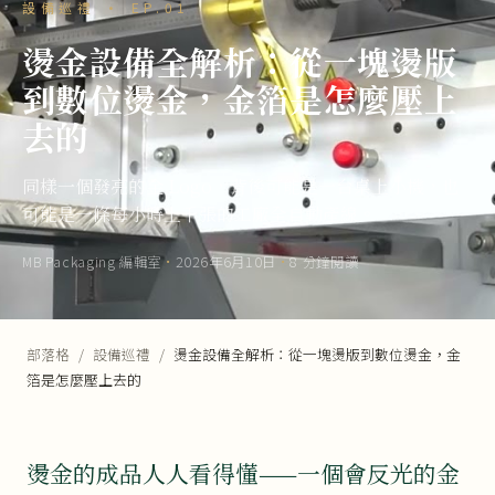
設備巡禮 · EP.01
燙金設備全解析：從一塊燙版
到數位燙金，金箔是怎麼壓上
去的
同樣一個發亮的金 Logo，背後可能是一台桌上小機，也
可能是一條每小時上千張的工廠全自動產線。
MB Packaging 編輯室
·
2026年6月10日
·
8 分鐘閱讀
部落格
/
設備巡禮
/
燙金設備全解析：從一塊燙版到數位燙金，金
箔是怎麼壓上去的
燙金的成品人人看得懂——一個會反光的金