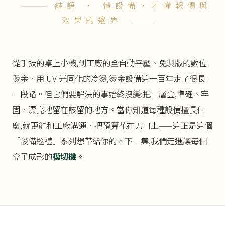
結語 · 懂設備，才懂報價與
效果的邊界
從手扳的桌上小機,到工廠的全自動平壓、免製版的數位
燙金、用 UV 光固化的冷燙,燙金設備這一百年走了很長
一段路。但它們要解決的事始終沒變:把一層金,準確、牢
固、漂亮地留在該留的地方。當你知道每種設備擅長什
麼,就更能和工廠溝通、把預算花在刀口上——這正是這個
「設備巡禮」系列想帶給你的。下一集,我們走進讓每個
盒子成形的
模切機
。