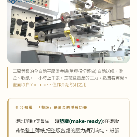
工廠等級的全自動平壓燙金機(常與模切整合):自動送紙、燙
金、收紙，一小時上千張，是禮盒量產的主力。點圖看實機。
畫面取自 YouTube・僅作介紹說明之用
❄ 冷知識 「墊版」是燙金的隱形功夫
燙印前師傅會做一道
墊版(make-ready)
:在燙版
背後墊上薄紙,把整版各處的壓力調到均勻。紙張