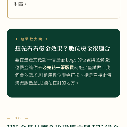
利器。
✦ 包裝放大鏡 ✦
想先看看燙金效果？數位燙金很適合
要在量產前確認一個燙金 Logo 的位置與感覺,數
位燙金讓你
不必先花一筆版費
就能少量試做。我
們會依需求,判斷用數位燙金打樣、還是直接走傳
統燙版量產,把錢花在對的地方。
— 06 —