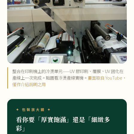
整合在印刷機上的冷燙單元——UV 膠印刷、覆膜、UV 固化在
產線上一次完成。點圖看冷燙產線實機。
畫面取自 YouTube・
僅作介紹說明之用
✦ 包裝放大鏡 ✦
看你要「厚實飽滿」還是「細緻多
彩」