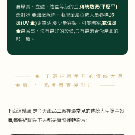
要厚實、立體、禮盒等級的金,
傳統熱燙(平壓平)
最對味;要細緻線條、漸層金屬色或大量卷標,
冷
燙(UV 金)
更靈活;要少量客製、可變圖案,
數位燙
金
最省事。沒有最好的設備,只有最適合你產品的
那一種。
✺ 工廠裡最常見的傳統大燙
金機 · 點圖看實機影片
下面這幾類,是今天紙品工廠裡最常見的傳統大型燙金設
備,每張縮圖點下去都是實際運轉影片: