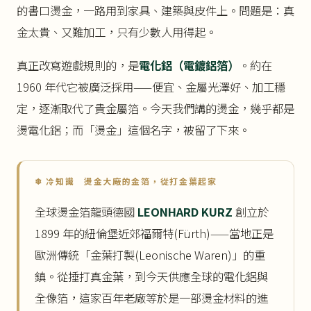
的書口燙金，一路用到家具、建築與皮件上。問題是：真
金太貴、又難加工，只有少數人用得起。
真正改寫遊戲規則的，是
電化鋁（電鍍鋁箔）
。約在
1960 年代它被廣泛採用——便宜、金屬光澤好、加工穩
定，逐漸取代了貴金屬箔。今天我們講的燙金，幾乎都是
燙電化鋁；而「燙金」這個名字，被留了下來。
❄ 冷知識 燙金大廠的金箔，從打金葉起家
全球燙金箔龍頭德國
LEONHARD KURZ
創立於
1899 年的紐倫堡近郊福爾特(Fürth)——當地正是
歐洲傳統「金葉打製(Leonische Waren)」的重
鎮。從捶打真金葉，到今天供應全球的電化鋁與
全像箔，這家百年老廠等於是一部燙金材料的進