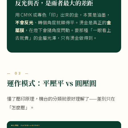
反光與否，是兩者最大的差距
用 CMYK 或專色「印」出來的金，本質是油墨，
不會反光
、轉個角度就顯得平。燙金是真正的
金
屬膜
，在燈下會隨角度閃動。要那種「一眼看上
去就貴」的金屬光澤，只有燙金做得到。
— 03 —
運作模式：平壓平 vs 圓壓圓
懂了壓印原理，機台的分類就很好理解了——差別只在
「怎麼壓」。
兩大機型 FLATBED vs ROTARY