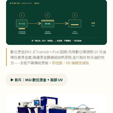
數位燙金流程 DIGITAL FOIL · 無燙版
1
2
3
完成
噴 UV 光油
壓燙金膜
免燙版
數位噴頭依檔案
加熱滾筒把
金只黏在
在要燙金處噴出
燙金膜壓過紙面
有光油的區域
用「噴光油」取代「做燙版」→ 免版費、可變圖案、一張也能做
數位燙金(MGI JETvarnish + iFoil 這類):先用數位噴頭把 UV 光油
噴在要燙金處,再讓燙金膜通過加熱滾筒,金只黏在有光油的地
方——全程不需傳統燙版。
原理圖・MB 編輯室繪製
▶ 影片：MGI 數位燙金 + 局部 UV