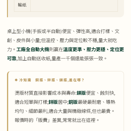
輸紙
桌上型小機(手扳或半自動)便宜、彈性高,適合打樣、文
創、皮件與小量;但溫控、壓力與定位較不穩,量大就吃
力。
工廠全自動大機
則贏在
溫度更準、壓力更穩、定位更
可靠
,加上自動送收紙,量產一千個還能張張一致。
❄ 冷知識 銅版、鋅版、鎂版,差在哪？
燙版材質直接影響成本與壽命:
鎂版
便宜、蝕刻快,
適合短單與打樣;
鋅版
居中;
銅版
最硬最耐磨、導熱
均勻、細節最利,適合大量與精緻線條,但也最貴。
報價時的「版費」差異,常常就出在這裡。