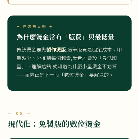
✦ 包裝放大鏡 ✦
為什麼燙金常有「版費」與最低量
傳統燙金要先
製作燙版
,這筆版費是固定成本。印
量越少、分攤到每個越貴,業者才會設「最低印
量」。理解這點,就知道為什麼小量燙金不划算
——而這正是下一段「數位燙金」要解決的。
— 05 —
現代化：免製版的數位燙金