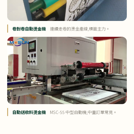
卷對卷自動燙金機
連續走卷的燙金產線,標籤主力。
自動送收料燙金機
MSC-55 中型自動機,中量訂單常見。