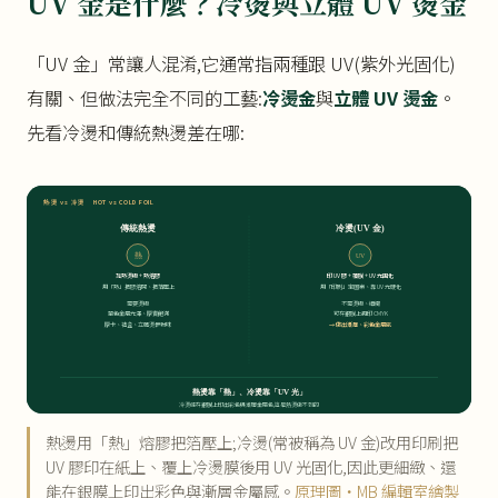
UV 金是什麼？冷燙與立體 UV 燙金
「UV 金」常讓人混淆,它通常指兩種跟 UV(紫外光固化)
有關、但做法完全不同的工藝:
冷燙金
與
立體 UV 燙金
。
先看冷燙和傳統熱燙差在哪:
熱燙 vs 冷燙 HOT vs COLD FOIL
傳統熱燙
冷燙(UV 金)
熱
UV
加熱燙版 + 熱熔膠
印 UV 膠 + 覆膜 + UV 光固化
用「熱」把膠熔開、把箔壓上
用「印刷」定圖案、靠 UV 光硬化
需要燙版
不需燙版、細緻
單色金屬光澤、厚實飽滿
可在銀膜上再印 CMYK
厚卡、禮盒、立體燙最對味
→ 做出漸層、彩色金屬感
熱燙靠「熱」、冷燙靠「UV 光」
冷燙能在銀膜上印出彩色與漸層金屬色,這是熱燙做不到的
熱燙用「熱」熔膠把箔壓上;冷燙(常被稱為 UV 金)改用印刷把
UV 膠印在紙上、覆上冷燙膜後用 UV 光固化,因此更細緻、還
能在銀膜上印出彩色與漸層金屬感。
原理圖・MB 編輯室繪製