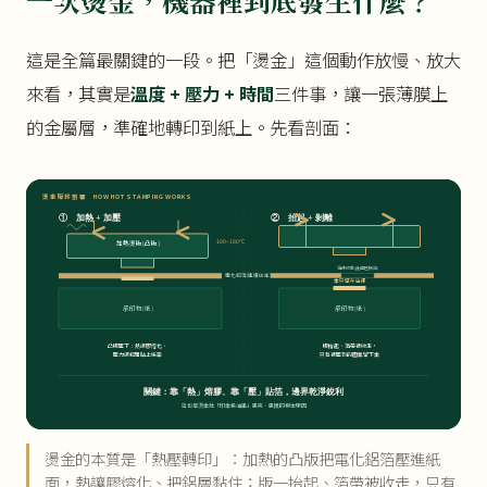
一次燙金，機器裡到底發生什麼？
這是全篇最關鍵的一段。把「燙金」這個動作放慢、放大
來看，其實是
溫度 + 壓力 + 時間
三件事，讓一張薄膜上
的金屬層，準確地轉印到紙上。先看剖面：
燙金壓印剖面 HOW HOT STAMPING WORKS
② 抬起 + 剝離
① 加熱 + 加壓
100–180°C
加熱燙版(凸版)
箔被收走(此處已掏空)
電化鋁箔(連續送進)
金只留在這裡
承印物(紙)
承印物(紙)
凸版壓下：熱讓膠熔化、
版抬起、箔帶被收走，
壓力讓鋁層貼上紙面
只有被壓到的圖案留下金
關鍵：靠「熱」熔膠、靠「壓」貼箔，邊界乾淨銳利
這也是燙金比「印金色油墨」更亮、更挺的根本原因
燙金的本質是「熱壓轉印」：加熱的凸版把電化鋁箔壓進紙
面，熱讓膠熔化、把鋁層黏住；版一抬起、箔帶被收走，只有