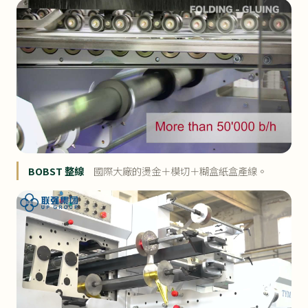
BOBST 整線
國際大廠的燙金＋模切＋糊盒紙盒產線。