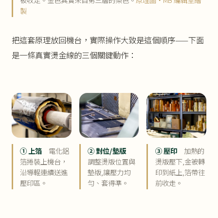
製
把這套原理放回機台，實際操作大致是這個順序——下面
是一條真實燙金線的三個關鍵動作：
① 上箔
電化鋁
② 對位/墊版
③ 壓印
加熱的
箔捲裝上機台，
調整燙版位置與
燙版壓下,金被轉
沿導輥連續送進
墊版,讓壓力均
印到紙上,箔帶往
壓印區。
勻、套得準。
前收走。