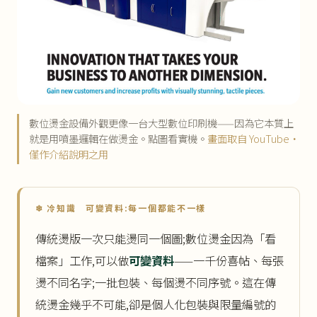
數位燙金設備外觀更像一台大型數位印刷機——因為它本質上
就是用噴墨邏輯在做燙金。點圖看實機。
畫面取自 YouTube・
僅作介紹說明之用
❄ 冷知識 可變資料:每一個都能不一樣
傳統燙版一次只能燙同一個圖;數位燙金因為「看
檔案」工作,可以做
可變資料
——一千份喜帖、每張
燙不同名字;一批包裝、每個燙不同序號。這在傳
統燙金幾乎不可能,卻是個人化包裝與限量編號的