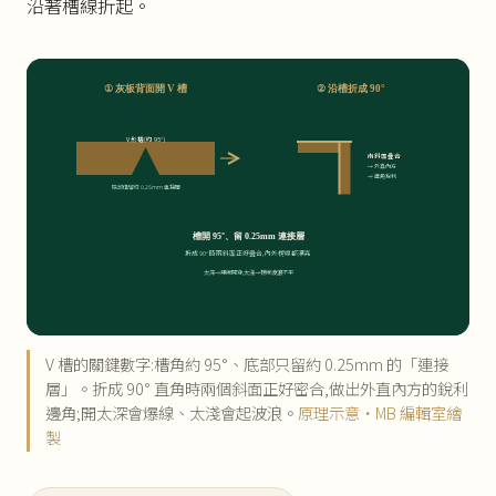
沿著槽線折起。
① 灰板背面開 V 槽
② 沿槽折成 90°
V 形槽(約 95°)
兩斜面疊合
→ 外直內方
→ 邊角銳利
底部僅留約 0.25mm 連接層
槽開 95°、留 0.25mm 連接層
折成 90° 時兩斜面正好疊合,內外楞線都漂亮
太深→爆線開穿,太淺→楞線波浪不平
V 槽的關鍵數字:槽角約 95°、底部只留約 0.25mm 的「連接
層」。折成 90° 直角時兩個斜面正好密合,做出外直內方的銳利
邊角;開太深會爆線、太淺會起波浪。
原理示意・MB 編輯室繪
製