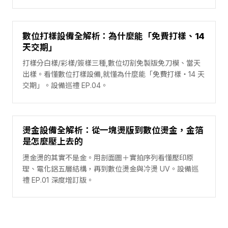
數位打樣設備全解析：為什麼能「免費打樣、14
天交期」
打樣分白樣/彩樣/簽樣三種,數位切割免製版免刀模、當天
出樣。看懂數位打樣設備,就懂為什麼能「免費打樣・14 天
交期」。設備巡禮 EP.04。
燙金設備全解析：從一塊燙版到數位燙金，金箔
是怎麼壓上去的
燙金燙的其實不是金。用剖面圖＋實拍序列看懂壓印原
理、電化鋁五層結構，再到數位燙金與冷燙 UV。設備巡
禮 EP.01 深度增訂版。