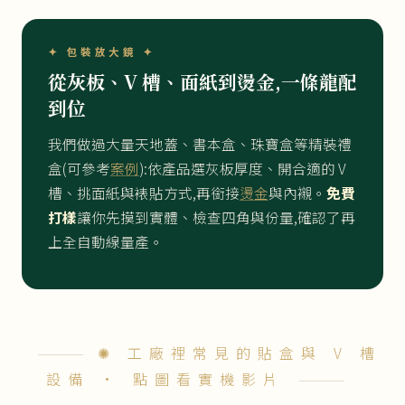
✦ 包裝放大鏡 ✦
從灰板、V 槽、面紙到燙金,一條龍配
到位
我們做過大量天地蓋、書本盒、珠寶盒等精裝禮
盒(可參考
案例
):依產品選灰板厚度、開合適的 V
槽、挑面紙與裱貼方式,再銜接
燙金
與內襯。
免費
打樣
讓你先摸到實體、檢查四角與份量,確認了再
上全自動線量產。
✺ 工廠裡常見的貼盒與 V 槽
設備 · 點圖看實機影片