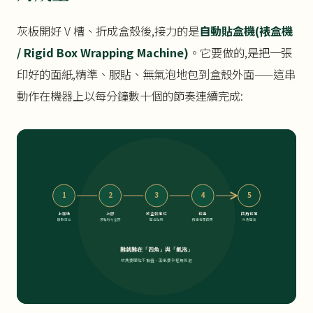
灰板開好 V 槽、折成盒殼後,接力的是
自動貼盒機(裱盒機
/ Rigid Box Wrapping Machine)
。它要做的,是把一張
印好的面紙,精準、服貼、無氣泡地包到盒殼外面——這串
動作在機器上以每分鐘數十個的節奏連續完成:
1
2
3
4
5
上面紙
上膠
放盒殼定位
包邊
四角包覆
吸取定位
滾輪均勻塗膠
壓合貼底
摺邊包覆四周
收角壓實
難就難在「四角」與「氣泡」
收角要服貼不堆疊、面紙要全程無氣泡