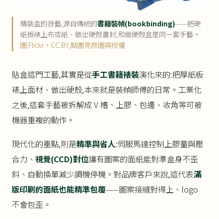
精裝盒的技藝,源自傳統的
書籍裝幀(bookbinding)
——把硬
紙板裱上布或紙、做出硬殼書封,和做硬殼盒是同一套手藝。
圖:Flickr・CC BY,點圖見原圖與授權
貼盒這門工藝,其實是從
手工書籍裱裝
演化來的:把厚紙板
裱上面材、做出硬殼,本來就是裝幀師傅的日常。工業化
之後,這套手藝被拆解成 V 槽、上膠、包邊、收角等可被
機器重複的動作。
現代化的重點,則是
精準與省人
:伺服馬達控制上膠量與壓
合力、
視覺(CCD)對位
讓有圖案的面紙能對準盒身不歪
斜、自動換單減少調機停機。對品牌客戶來說,這代表
滿
版印刷的面紙也能精準包覆
——圖案接縫對得上、logo
不會包歪。