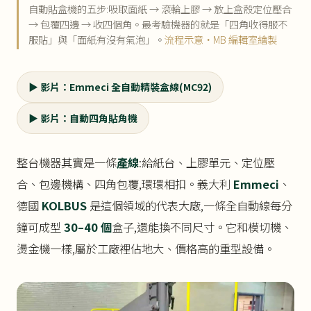
自動貼盒機的五步:吸取面紙 → 滾輪上膠 → 放上盒殼定位壓合
→ 包覆四邊 → 收四個角。最考驗機器的就是「四角收得服不
服貼」與「面紙有沒有氣泡」。
流程示意・MB 編輯室繪製
▶ 影片：Emmeci 全自動精裝盒線(MC92)
▶ 影片：自動四角貼角機
整台機器其實是一條
產線
:給紙台、上膠單元、定位壓
合、包邊機構、四角包覆,環環相扣。義大利
Emmeci
、
德國
KOLBUS
是這個領域的代表大廠,一條全自動線每分
鐘可成型
30–40 個
盒子,還能換不同尺寸。它和模切機、
燙金機一樣,屬於工廠裡佔地大、價格高的重型設備。