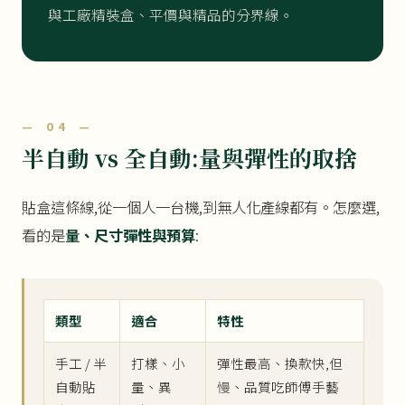
與工廠精裝盒、平價與精品的分界線。
— 04 —
半自動 vs 全自動:量與彈性的取捨
貼盒這條線,從一個人一台機,到無人化產線都有。怎麼選,
看的是
量、尺寸彈性與預算
:
類型
適合
特性
手工 / 半
打樣、小
彈性最高、換款快,但
自動貼
量、異
慢、品質吃師傅手藝