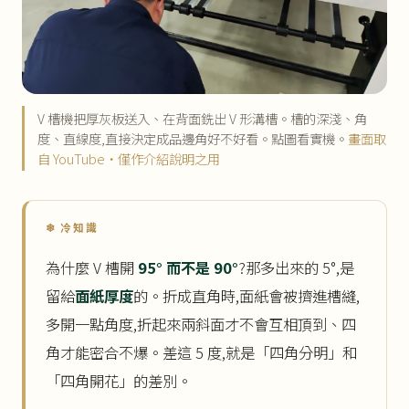
V 槽機把厚灰板送入、在背面銑出 V 形溝槽。槽的深淺、角
度、直線度,直接決定成品邊角好不好看。點圖看實機。
畫面取
自 YouTube・僅作介紹說明之用
❄ 冷知識
為什麼 V 槽開
95° 而不是 90°
?那多出來的 5°,是
留給
面紙厚度
的。折成直角時,面紙會被擠進槽縫,
多開一點角度,折起來兩斜面才不會互相頂到、四
角才能密合不爆。差這 5 度,就是「四角分明」和
「四角開花」的差別。