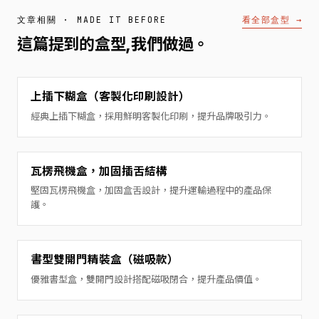
看全部盒型 →
文章相關 · MADE IT BEFORE
這篇提到的盒型,我們做過。
上插下糊盒（客製化印刷設計）
經典上插下糊盒，採用鮮明客製化印刷，提升品牌吸引力。
瓦楞飛機盒，加固插舌結構
堅固瓦楞飛機盒，加固盒舌設計，提升運輸過程中的產品保
護。
書型雙開門精裝盒（磁吸款）
優雅書型盒，雙開門設計搭配磁吸閉合，提升產品價值。