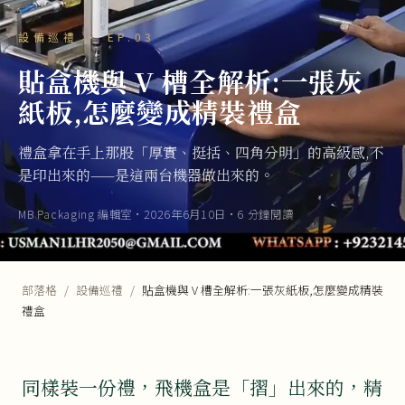
設備巡禮 · EP.03
貼盒機與 V 槽全解析:一張灰
紙板,怎麼變成精裝禮盒
禮盒拿在手上那股「厚實、挺括、四角分明」的高級感,不
是印出來的——是這兩台機器做出來的。
MB Packaging 編輯室
·
2026年6月10日
·
6 分鐘閱讀
部落格
/
設備巡禮
/
貼盒機與 V 槽全解析:一張灰紙板,怎麼變成精裝
禮盒
同樣裝一份禮，飛機盒是「摺」出來的，精