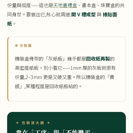
份量與挺度——這也是
天地蓋禮盒
、書本盒、珠寶盒的共
同身世。要做出它,核心就兩道:
開 V 槽成型
與
裱貼面
紙
。
❄ 冷知識
精裝盒骨架的「灰紙板」幾乎都是
回收紙再製
的
高密度紙板。別小看它——1mm 厚的灰板就很有
份量,2–3mm 更是又硬又重。所以精裝盒的「貴
感」,某種程度是回收紙板給的。
✦ 包裝放大鏡 ✦
貴在「工序」與「不能攤平」