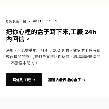
看完想做一個 · WRITE TO US
把你心裡的盒子寫下來,工廠 24h
內回信。
深圳 · 台北雙基地。月產 5,000 起做。寫信附上參考圖
或舊樣品的照片,我們會直接回你材質、結構與報價區間
— 不需要中間人。
寫信到工廠 →
翻過去看做過的盒子 →