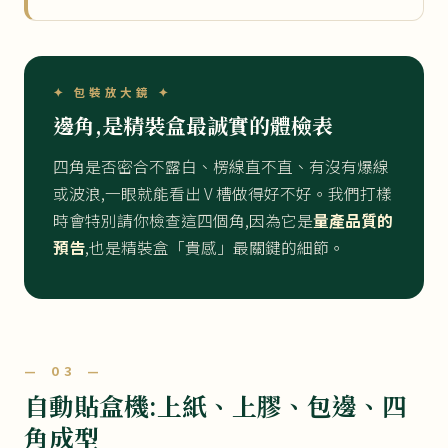
✦ 包裝放大鏡 ✦
邊角,是精裝盒最誠實的體檢表
四角是否密合不露白、楞線直不直、有沒有爆線
或波浪,一眼就能看出 V 槽做得好不好。我們打樣
時會特別請你檢查這四個角,因為它是
量產品質的
預告
,也是精裝盒「貴感」最關鍵的細節。
— 03 —
自動貼盒機:上紙、上膠、包邊、四
角成型