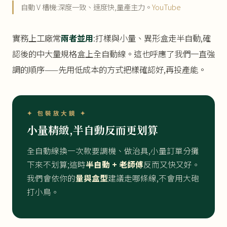
自動 V 槽機:深度一致、速度快,量產主力。
YouTube
實務上工廠常
兩者並用
:打樣與小量、異形盒走半自動,確
認後的中大量規格盒上全自動線。這也呼應了我們一直強
調的順序——先用低成本的方式把樣確認好,再投產能。
✦ 包裝放大鏡 ✦
小量精緻,半自動反而更划算
全自動線換一次款要調機、做治具,小量訂單分攤
下來不划算;這時
半自動 + 老師傅
反而又快又好。
我們會依你的
量與盒型
建議走哪條線,不會用大砲
打小鳥。