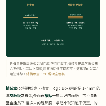
折疊盒
精裝盒(硬殼盒)
厚灰紙板 + 裱面紙
單層紙板(可攤平)
印刷→模切→壓線→糊盒
灰板開 V 槽→成型→裱貼面紙
薄、輕、便宜、能壓平運送
厚、挺、有份量、不可壓平
彩盒、藥盒、飛機盒
天地蓋、書本盒、珠寶盒
一個用「摺」、一個用「裱」
設備不同、質感不同、價格也不同
折疊盒是單層紙板摺糊而成,薄而可壓平;精裝盒是厚灰紙板開
V 槽成型、再裱上面紙,厚實挺括但不可壓平。這集講的就是右
邊這條線。
結構示意・MB 編輯室繪製
精裝盒
(又稱硬殼盒、裱盒、Rigid Box)用的是 1–4mm 的
厚
灰紙板
當骨架,外面再
裱貼
一層印好的面紙。它不像折
疊盒能攤平,但換來的是那股「拿起來就知道不便宜」的