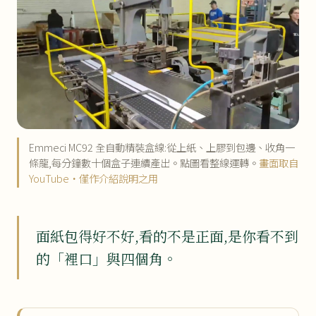
Emmeci MC92 全自動精裝盒線:從上紙、上膠到包邊、收角一
條龍,每分鐘數十個盒子連續產出。點圖看整線運轉。
畫面取自
YouTube・僅作介紹說明之用
面紙包得好不好,看的不是正面,是你看不到
的「裡口」與四個角。