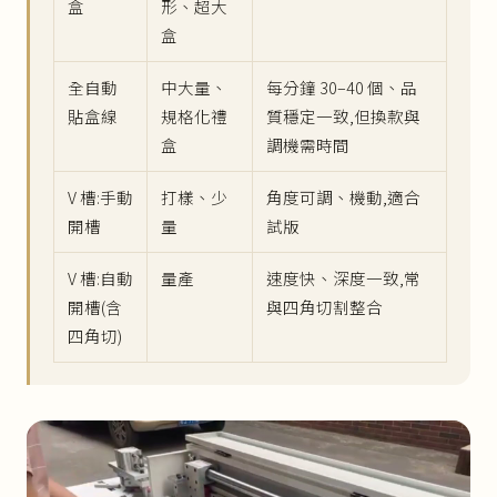
盒
形、超大
盒
全自動
中大量、
每分鐘 30–40 個、品
貼盒線
規格化禮
質穩定一致,但換款與
盒
調機需時間
V 槽:手動
打樣、少
角度可調、機動,適合
開槽
量
試版
V 槽:自動
量產
速度快、深度一致,常
開槽(含
與四角切割整合
四角切)