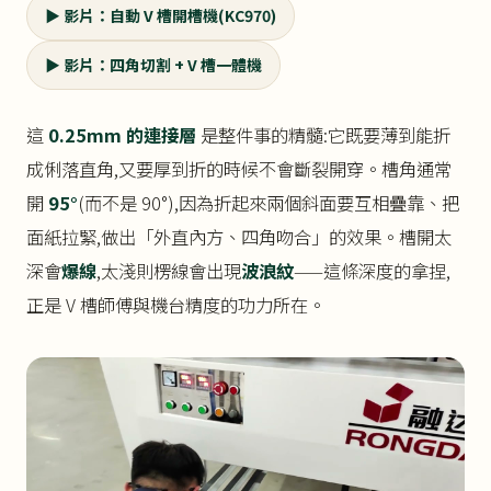
▶ 影片：自動 V 槽開槽機(KC970)
▶ 影片：四角切割 + V 槽一體機
這
0.25mm 的連接層
是整件事的精髓:它既要薄到能折
成俐落直角,又要厚到折的時候不會斷裂開穿。槽角通常
開
95°
(而不是 90°),因為折起來兩個斜面要互相疊靠、把
面紙拉緊,做出「外直內方、四角吻合」的效果。槽開太
深會
爆線
,太淺則楞線會出現
波浪紋
——這條深度的拿捏,
正是 V 槽師傅與機台精度的功力所在。