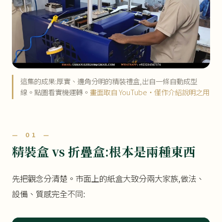
這集的成果:厚實、邊角分明的精裝禮盒,出自一條自動成型
線。點圖看實機運轉。
畫面取自 YouTube・僅作介紹說明之用
— 01 —
精裝盒 vs 折疊盒:根本是兩種東西
先把觀念分清楚。市面上的紙盒大致分兩大家族,做法、
設備、質感完全不同: