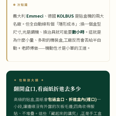
❄ 冷知識
義大利
Emmeci
、德國
KOLBUS
是貼盒機的兩大
名廠。但全自動線有個「隱形成本」:換一個盒型
尺寸,光是調機、換治具就可能要
數小時
。這就是
為什麼小量、多款的精裝盒,工廠反而會丟給半自
動 + 老師傅做——機動性才是小單的王道。
✦ 包裝放大鏡 ✦
翻開盒口,看面紙折進去多少
高級的貼盒,面紙會
包過盒口、折進盒內(裡口)
一
小段,讓邊緣沒有外露的灰板毛邊;四角收得服
貼、不堆疊。這些「藏起來的講究」,正是手工盒