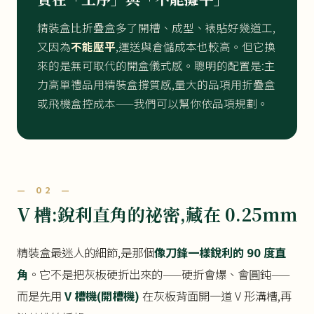
精裝盒比折疊盒多了開槽、成型、裱貼好幾道工,
又因為
不能壓平
,運送與倉儲成本也較高。但它換
來的是無可取代的開盒儀式感。聰明的配置是:主
力高單禮品用精裝盒撐質感,量大的品項用折疊盒
或飛機盒控成本——我們可以幫你依品項規劃。
— 02 —
V 槽:銳利直角的祕密,藏在 0.25mm
精裝盒最迷人的細節,是那個
像刀鋒一樣銳利的 90 度直
角
。它不是把灰板硬折出來的——硬折會爆、會圓鈍——
而是先用
V 槽機(開槽機)
在灰板背面開一道 V 形溝槽,再