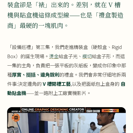
裝盒卻是「裱」出來的。差別，就在 V 槽
機與貼盒機這條成型線——也是「禮盒製造
商」最硬的一塊肌肉。
「設備巡禮」第三集，我們走進精裝盒（硬殼盒、Rigid
Box）的誕生現場。
燙金
給盒子光、
模切
給盒子形，而這
一集的主角，負責把一張平板的灰紙板，變成你印象中那
種
厚實、挺括、邊角銳利
的禮盒。我們會非常仔細地拆兩
件事:決定邊角的
V 槽開槽工藝
,以及把面紙包上盒身的
自
動貼盒機
——並一路附上工廠實機影片。