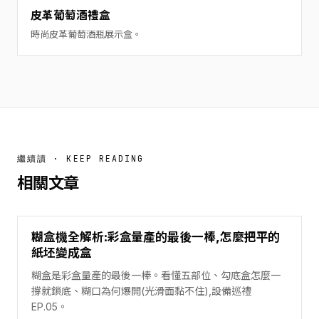
皮革葡萄酒禮盒
時尚皮革葡萄酒瓶展示盒。
繼續讀 · KEEP READING
相關文章
糊盒機全解析:彩盒量產的最後一棒,怎麼把平的
紙坯變成盒
糊盒是彩盒量產的最後一棒。看懂五部位、勾底盒怎麼一
撐就鎖底、糊口為何爆開(光滑面黏不住),設備巡禮
EP.05。