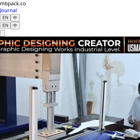
mbpack.co
Journal
EN
中
EN
中