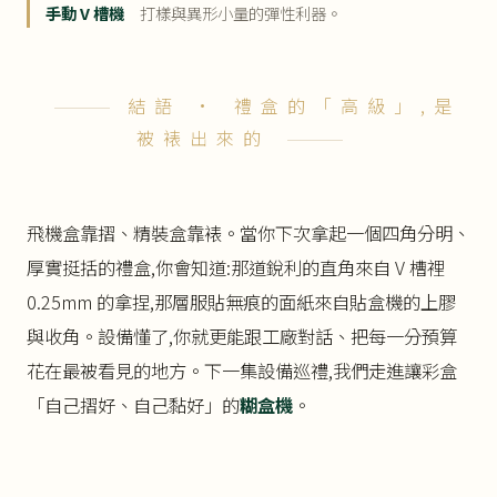
手動 V 槽機
打樣與異形小量的彈性利器。
結語 · 禮盒的「高級」,是
被裱出來的
飛機盒靠摺、精裝盒靠裱。當你下次拿起一個四角分明、
厚實挺括的禮盒,你會知道:那道銳利的直角來自 V 槽裡
0.25mm 的拿捏,那層服貼無痕的面紙來自貼盒機的上膠
與收角。設備懂了,你就更能跟工廠對話、把每一分預算
花在最被看見的地方。下一集設備巡禮,我們走進讓彩盒
「自己摺好、自己黏好」的
糊盒機
。