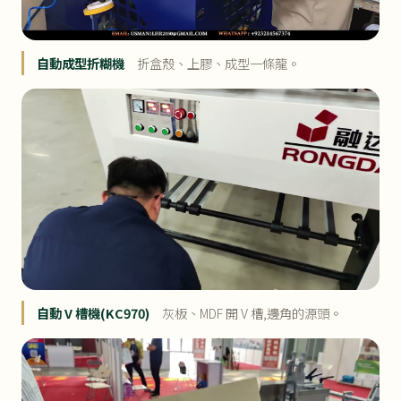
自動成型折糊機
折盒殼、上膠、成型一條龍。
自動 V 槽機(KC970)
灰板、MDF 開 V 槽,邊角的源頭。