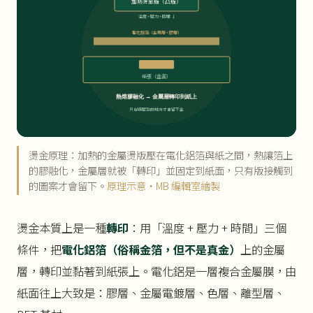
加熱燙金版（凸版）
溫度 + 壓力 + 時間 ↓
電化鋁箔（金屬層 + 膠層）
紙張（盒面）
熱熔膠融化 → 金屬層轉印到紙上
只有版壓到的地方才會留下金
燙金原理：加熱的金屬燙版壓在電化鋁箔與紙之間，熱讓箔上
的膠融化，金屬層就被「轉印」並固定到紙面，只有版接觸到
的圖案才會留下。
原理示意・MB 編輯室繪製
燙金本質上是一種
轉印
：用「溫度 + 壓力 + 時間」三個
條件，把
電化鋁箔（俗稱金箔，但不是真金）
上的金屬
層，轉印並黏著到紙張上。電化鋁是一層複合金屬膜，由
紙面往上大致是：膠層、金屬電鍍層、色層、離型層、