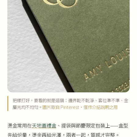
把樣打好，要看的就是這個：邊界乾不乾淨、套位準不準、金
屬光均不均勻。
圖片取自 Pinterest・僅作介紹說明之用
燙金常用在
天地蓋禮盒
、提袋與節慶限定包裝上——盒型
先給份量，燙金再給光澤，兩者一起，質感才完整。