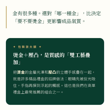
金有很多種。選對「哪一種金」，比決定
「要不要燙金」更影響成品氣質。
✦ 包裝放大鏡 ✦
燙金＋壓凸，是質感的「雙工藝疊
加」
把
燙金
的金屬光澤和
壓凸
的立體手感疊在一起，
就是許多精品禮盒的招牌做法：眼睛先被反光吸
住，手指再摸到浮起的觸感。這也是我們在高單
禮盒上最常推薦的組合之一。