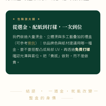
✦ 包裝放大鏡 ✦
從選金、配紙到打樣，一次到位
我們做過大量燙金、立體燙與多工藝疊加的禮盒
（可參考
案例
）：依品牌色與紙材建議用哪一種
金、要不要搭壓凸或局部 UV，再透過
免費打樣
確認光澤與套位。把「貴感」做對，而不是做
貴。
結語 · 一道金，就能改變一
整盒的身價