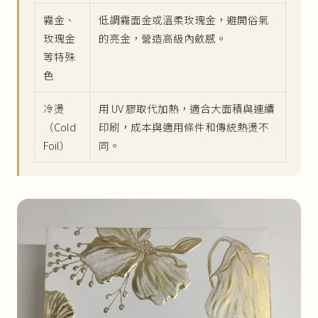
霧金、
低調霧面金或溫柔玫瑰金，避開俗氣
玫瑰金
的亮金，營造高級內斂感。
等特殊
色
冷燙
用 UV 膠取代加熱，適合大面積與連續
（Cold
印刷，成本與適用條件和傳統熱燙不
Foil）
同。