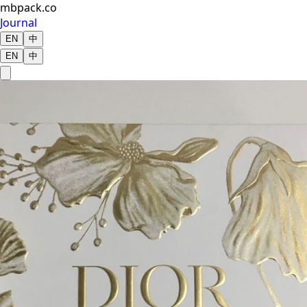
mbpack.co
Journal
EN
中
EN
中