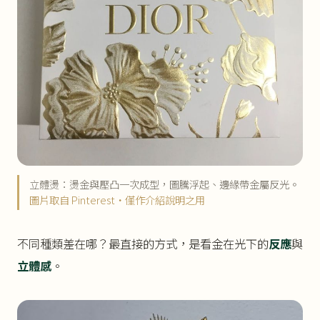
立體燙：燙金與壓凸一次成型，圖騰浮起、邊緣帶金屬反光。
圖片取自 Pinterest・僅作介紹說明之用
不同種類差在哪？最直接的方式，是看金在光下的
反應
與
立體感
。