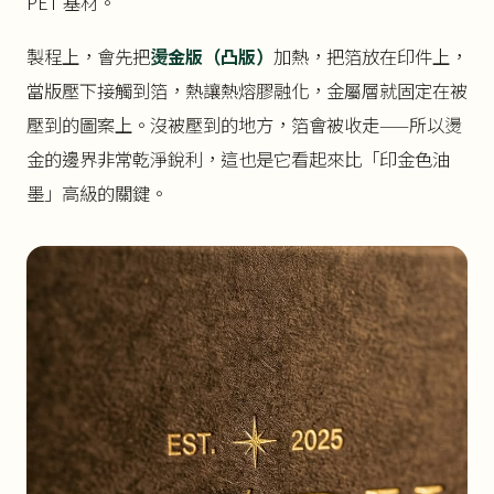
PET 基材。
製程上，會先把
燙金版（凸版）
加熱，把箔放在印件上，
當版壓下接觸到箔，熱讓熱熔膠融化，金屬層就固定在被
壓到的圖案上。沒被壓到的地方，箔會被收走——所以燙
金的邊界非常乾淨銳利，這也是它看起來比「印金色油
墨」高級的關鍵。