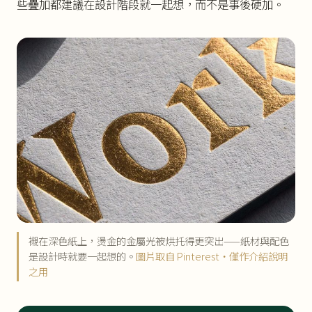
些疊加都建議在設計階段就一起想，而不是事後硬加。
襯在深色紙上，燙金的金屬光被烘托得更突出——紙材與配色
是設計時就要一起想的。
圖片取自 Pinterest・僅作介紹說明
之用