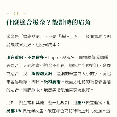
— 03 —
什麼適合燙金？設計時的眉角
燙金是「畫龍點睛」，不是「滿版上色」。幾個實務原則
能讓效果更好、也更省成本：
用在重點，不要貪多。
Logo、品牌名、關鍵線條或圖騰
最適合；大面積實心燙金不但貴，還容易出現氣泡、發霧
或貼合不良。
線條別太細。
過細的筆畫或太小的字，燙起
來容易斷線、糊掉。
紙材要搭。
表面太粗糙的紙會影響箔
的貼合，霧膜銅版、觸感美術紙通常表現很好。
另外，燙金常和其他工藝一起規劃：搭
壓凸
做立體燙、搭
局部 UV
做光澤反差、襯在深色或特殊紙上對比更強。這