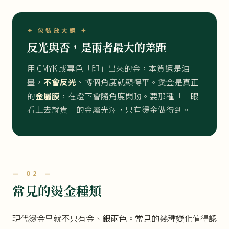
✦ 包裝放大鏡 ✦
反光與否，是兩者最大的差距
用 CMYK 或專色「印」出來的金，本質還是油
墨，
不會反光
、轉個角度就顯得平。燙金是真正
的
金屬膜
，在燈下會隨角度閃動。要那種「一眼
看上去就貴」的金屬光澤，只有燙金做得到。
— 02 —
常見的燙金種類
現代燙金早就不只有金、銀兩色。常見的幾種變化值得認