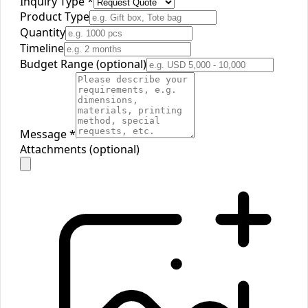
Inquiry Type
*
Product Type
Quantity
Timeline
Budget Range (optional)
Message
*
Attachments (optional)