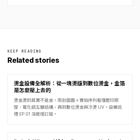
KEEP READING
Related stories
燙金設備全解析：從一塊燙版到數位燙金，金箔
是怎麼壓上去的
燙金燙的其實不是金。用剖面圖＋實拍序列看懂壓印原
理、電化鋁五層結構，再到數位燙金與冷燙 UV。設備巡
禮 EP.01 深度增訂版。