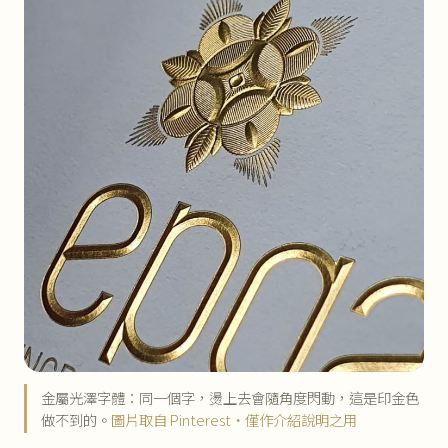
金屬光澤字體：同一個字，燙上去會隨角度閃動，這是印金色
做不到的。
圖片取自 Pinterest・僅作介紹說明之用