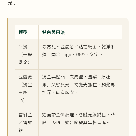
識：
類型
特色與用法
平燙
最常見。金屬箔平貼在紙面，乾淨俐
（一般
落，適合 Logo、線條、文字。
燙金）
立體燙
燙金與壓凸一次成型，圖案「浮起
（燙金
來」又會反光，視覺先抓住、觸覺再
＋壓
加深，最有層次。
凸）
雷射金
箔面帶全像紋理，會隨光線變色，華
／雷射
麗、吸睛，適合節慶與年輕品牌。
銀