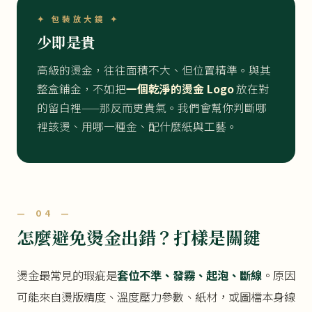
✦ 包裝放大鏡 ✦
少即是貴
高級的燙金，往往面積不大、但位置精準。與其
整盒鋪金，不如把
一個乾淨的燙金 Logo
放在對
的留白裡——那反而更貴氣。我們會幫你判斷哪
裡該燙、用哪一種金、配什麼紙與工藝。
— 04 —
怎麼避免燙金出錯？打樣是關鍵
燙金最常見的瑕疵是
套位不準、發霧、起泡、斷線
。原因
可能來自燙版精度、溫度壓力參數、紙材，或圖檔本身線