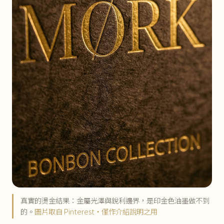
真實的燙金結果：金屬光澤與銳利邊界，是印金色油墨做不到
的。
圖片取自 Pinterest・僅作介紹說明之用