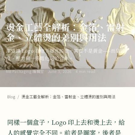
CRAFT
燙金工藝全解析：金箔、雷射
金、立體燙的差別與用法
那道讓 Logo 在燈下發亮的金，其實不是黃金——而是溫
度、壓力與一張電化鋁的合作。
MB Packaging 編輯室
·
June 3, 2026
·
4 min read
Blog
/
燙金工藝全解析：金箔、雷射金、立體燙的差別與用法
同樣一個盒子，Logo 印上去和燙上去，給
人的感覺完全不同。前者是圖案，後者是