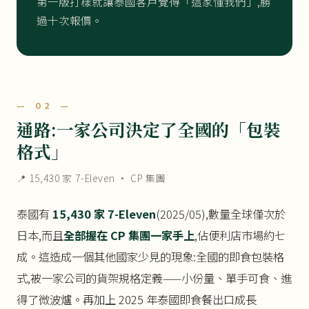
第一版打樣就讓泰國客戶覺得「這家懂我們」,勝
過十次報價。
— 02 —
通路:一家公司決定了全國的「包裝
格式」
📍 15,430 家 7-Eleven · CP 集團
泰國有
15,430 家 7-Eleven
(2025/05),數量全球僅次於
日本,而且
全部握在 CP 集團一家手上
,佔便利店市場約七
成。這造成一個其他國家少見的現象:全國的即食包裝格
式,被一家公司的貨架規格定義——小份量、單手可食、進
得了微波爐。再加上 2025 年泰國即食餐出口成長