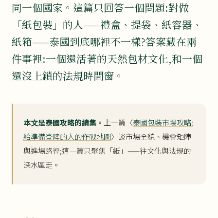
同一個國家。這篇只回答一個問題:對做
「紙包裝」的人——禮盒、提袋、紙容器、
紙箱——泰國到底哪裡不一樣?答案藏在兩
件事裡:一個還活著的天然包材文化,和一個
還沒上鎖的法規時間窗。
本文是泰國攻略的續集。
上一篇〈
泰國包裝市場攻略:
給準備登陸的人的作戰地圖
〉談市場全貌、機會矩陣
與進場路徑;這一篇只聚焦「紙」——往文化與法規的
深水區走。