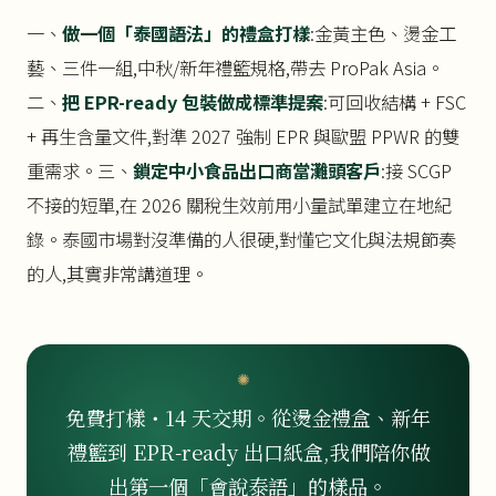
一、
做一個「泰國語法」的禮盒打樣
:金黃主色、燙金工
藝、三件一組,中秋/新年禮籃規格,帶去 ProPak Asia。
二、
把 EPR-ready 包裝做成標準提案
:可回收結構 + FSC
+ 再生含量文件,對準 2027 強制 EPR 與歐盟 PPWR 的雙
重需求。三、
鎖定中小食品出口商當灘頭客戶
:接 SCGP
不接的短單,在 2026 關稅生效前用小量試單建立在地紀
錄。泰國市場對沒準備的人很硬,對懂它文化與法規節奏
的人,其實非常講道理。
免費打樣・14 天交期。從燙金禮盒、新年
禮籃到 EPR-ready 出口紙盒,我們陪你做
出第一個「會說泰語」的樣品。