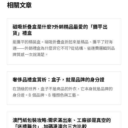
相關文章
磁吸折疊盒是什麼?外銷精品最愛的「攤平出
貨」禮盒
能攤平的精裝盒。磁吸折疊盒折起來是精品、攤平了好海
運——外銷禮盒為什麼非它不可?從結構、省運費邏輯到品
牌質感一次說清楚。
奢侈品禮盒賞析：盒子，就是品牌的身分證
在頂級的世界，盒子不是商品的外衣，它本身就是品牌的
身分證。8 個品牌、8 種顏色與工藝。
澳門紙包裝攻略:需求滿出來、工廠卻是真空的
「送禮舞台」,加碼港澳台三方比較