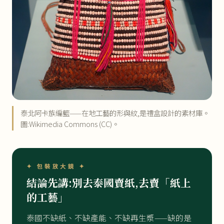
泰北阿卡族編籃——在地工藝的形與紋,是禮盒設計的素材庫。
圖:Wikimedia Commons (CC)。
✦ 包裝放大鏡 ✦
結論先講:別去泰國賣紙,去賣「紙上
的工藝」
泰國不缺紙、不缺產能、不缺再生漿——缺的是