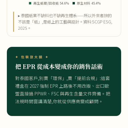
▸ 泰國紙業不缺料也不缺再生體系——所以外來者拚的
不該是「紙」,是紙上的工藝與設計。資料:SCGP ESG,
2025。
✦ 包裝放大鏡 ✦
把 EPR 從成本變成你的銷售話術
對泰國客戶,別賣「環保」,賣「提前合規」:這套
禮盒在 2027 強制 EPR 上路後不用改版、出口歐
盟直接過 PPWR、FSC 與再生含量文件齊備。把
法規時間窗講清楚,你就從供應商變成顧問。