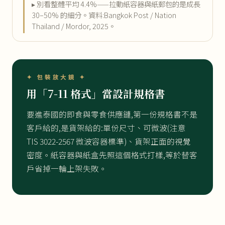
▸ 別看整體平均 4.4%——拉動紙容器與紙郵包的是成長
30–50% 的細分。資料:Bangkok Post / Nation
Thailand / Mordor, 2025。
✦ 包裝放大鏡 ✦
用「7-11 格式」當設計規格書
要進泰國的即食與零食供應鏈,第一份規格書不是
客戶給的,是貨架給的:單份尺寸、可微波(注意
TIS 3022-2567 微波容器標準)、貨架正面的視覺
密度。紙容器與紙盒先照這個格式打樣,等於替客
戶省掉一輪上架失敗。