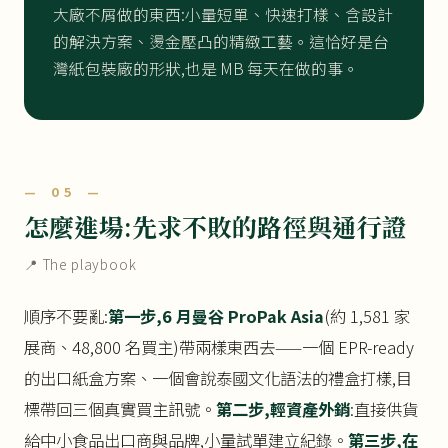
大廠不屑做的東西:小量短單、快速打樣、含設計
的解決方案、燙金壓凸的精緻工藝。這恰好是台
灣紙包裝廠的形狀,也是 MB 每天在做的事。
— 05 —
怎麼進場:先求不敗的路徑與通行證
📍 The playbook
順序不要亂:
第一步,6 月曼谷 ProPak Asia
(約 1,581 家
展商、48,800 名買主)帶兩樣東西去——一個 EPR-ready
的出口紙盒方案、一個會說泰國文化語法的禮盒打樣,目
標帶回三個真實買主訊號。
第二步,輕資產外銷
:直接供貨
給中小食品出口商與品牌,小量試單建立紀錄。
第三步,在