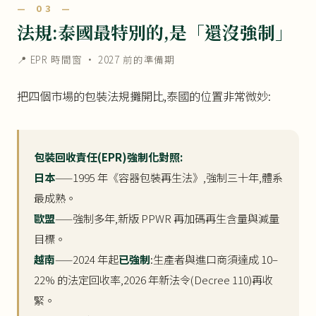
— 03 —
法規:泰國最特別的,是「還沒強制」
📍 EPR 時間窗 · 2027 前的準備期
把四個市場的包裝法規攤開比,泰國的位置非常微妙:
包裝回收責任(EPR)強制化對照:
日本
——1995 年《容器包裝再生法》,強制三十年,體系
最成熟。
歐盟
——強制多年,新版 PPWR 再加碼再生含量與減量
目標。
越南
——2024 年起
已強制
:生產者與進口商須達成 10–
22% 的法定回收率,2026 年新法令(Decree 110)再收
緊。