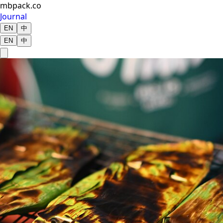
mbpack.co
Journal
EN
中
EN
中