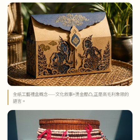
全紙工藝禮盒概念——文化敘事+燙金壓凸,正是高毛利象限的
語言。