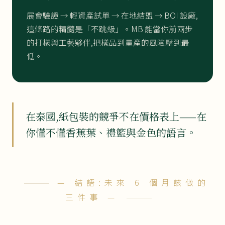
展會驗證 → 輕資產試單 → 在地結盟 → BOI 設廠,
這條路的精髓是「不跳級」。MB 能當你前兩步
的打樣與工藝夥伴,把樣品到量產的風險壓到最
低。
在泰國,紙包裝的競爭不在價格表上——在
你懂不懂香蕉葉、禮籃與金色的語言。
— 結語:未來 6 個月該做的
三件事 —