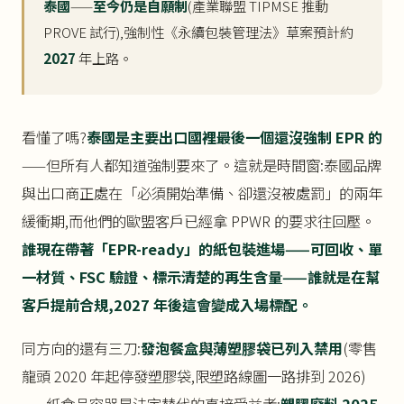
泰國
——
至今仍是自願制
(產業聯盟 TIPMSE 推動
PROVE 試行),強制性《永續包裝管理法》草案預計約
2027
年上路。
看懂了嗎?
泰國是主要出口國裡最後一個還沒強制 EPR 的
——但所有人都知道強制要來了。這就是時間窗:泰國品牌
與出口商正處在「必須開始準備、卻還沒被處罰」的兩年
緩衝期,而他們的歐盟客戶已經拿 PPWR 的要求往回壓。
誰現在帶著「EPR-ready」的紙包裝進場——可回收、單
一材質、FSC 驗證、標示清楚的再生含量——誰就是在幫
客戶提前合規,2027 年後這會變成入場標配。
同方向的還有三刀:
發泡餐盒與薄塑膠袋已列入禁用
(零售
龍頭 2020 年起停發塑膠袋,限塑路線圖一路排到 2026)