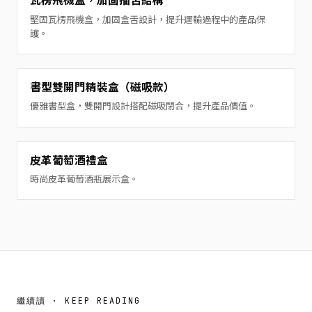
瓦楞飛機盒，加固插舌結構
堅固瓦楞飛機盒，加固盒舌設計，提升運輸過程中的產品保
護。
書型雙開門精裝盒（磁吸款）
優雅書型盒，雙開門設計搭配磁吸閉合，提升產品價值。
皮革葡萄酒禮盒
時尚皮革葡萄酒瓶展示盒。
繼續讀 · KEEP READING