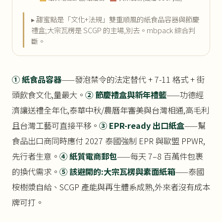
▸ 甜蜜點是「文化+法規」雙重順風的紙食品容器與節慶
禮盒;大宗瓦楞是 SCGP 的主場,別去。mbpack 綜合判
斷。
① 紙食品容器
——發泡禁令的法定替代 + 7-11 格式 + 街
頭飲食文化,量最大。
② 節慶禮盒與新年禮籃
——功德經
濟讓送禮全年化,泰華中秋/農曆年審美與台灣相通,高毛利
且台灣工藝可直接平移。
③ EPR-ready 出口紙盒
——幫
食品出口商同時應付 2027 泰國強制 EPR 與歐盟 PPWR,
先行者生意。
④ 紙質電商郵包
——每天 7–8 百萬件包裹
的換代需求。
⑤ 該避開的:大宗瓦楞與素面紙箱
——泰國
桉樹漿自給、SCGP 產能與再生體系成熟,外來者沒有成本
牌可打。