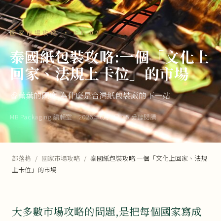
國家市場攻略 · EP.02
泰國紙包裝攻略:一個「文化上
回家、法規上卡位」的市場
香蕉葉的國度,為什麼是台灣紙包裝廠的下一站
MB Packaging 編輯室
·
2026年6月3日
·
5 分鐘閱讀
部落格
/
國家市場攻略
/
泰國紙包裝攻略:一個「文化上回家、法規
上卡位」的市場
大多數市場攻略的問題,是把每個國家寫成