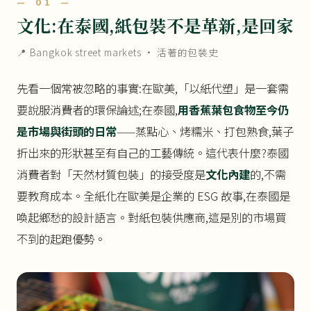
— 01 —
文化:在泰國,紙包裝不是革新,是回家
📍 Bangkok street markets · 活著的包裝史
先看一個常被忽略的事實:在歐美,「以紙代塑」是一套需
要說服消費者的環保論述;在泰國,
用香蕉葉包食物至今仍
是市場與街頭的日常
——蒸點心、烤糯米、打包熟食,葉子
折出來的形狀甚至有自己的工藝傳統。這代表什麼?泰國
消費者對「天然材質包裝」的接受度是
文化內建
的,不需
要教育成本。全紙化在歐美是企業的 ESG 故事,在泰國是
喚起鄉愁的設計語言。對紙包裝供應商,這是別的市場買
不到的起跑優勢。