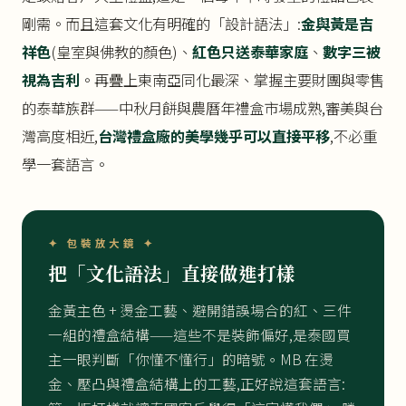
剛需。而且這套文化有明確的「設計語法」:
金與黃是吉
祥色
(皇室與佛教的顏色)、
紅色只送泰華家庭
、
數字三被
視為吉利
。再疊上東南亞同化最深、掌握主要財團與零售
的泰華族群——中秋月餅與農曆年禮盒市場成熟,審美與台
灣高度相近,
台灣禮盒廠的美學幾乎可以直接平移
,不必重
學一套語言。
✦ 包裝放大鏡 ✦
把「文化語法」直接做進打樣
金黃主色 + 燙金工藝、避開錯誤場合的紅、三件
一組的禮盒結構——這些不是裝飾偏好,是泰國買
主一眼判斷「你懂不懂行」的暗號。MB 在燙
金、壓凸與禮盒結構上的工藝,正好說這套語言: