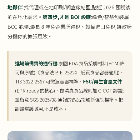
地夥伴
:找代理或在地印刷/糊盒廠結盟,貼近 2026 關稅後
的在地化需求。
第四步,才是 BOI 設廠
:綠色/智慧包裝屬
BCG 範疇,最長 8 年免企業所得稅、設備進口免稅,讓政府
分攤你的擴張風險。
進場前備齊的通行證:
泰國 FDA 食品接觸材料(FCM)許
可與序號(《食品法 B.E. 2522》,紙質食品容器適用)、
TIS 3022-2567 可微波容器標準、
FSC/再生含量文件
(EPR-ready 的核心)、做清真食品線則加 CICOT 認證;
並留意 SGS 2025/08 通報的食品接觸新強制標準。把
認證當護城河,不是成本。