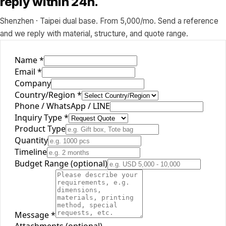
reply within 24h.
Shenzhen · Taipei dual base. From 5,000/mo. Send a reference
and we reply with material, structure, and quote range.
Name
*
Email
*
Company
Country/Region
*
Phone / WhatsApp / LINE
Inquiry Type
*
Product Type
Quantity
Timeline
Budget Range (optional)
Message
*
Attachments (optional)