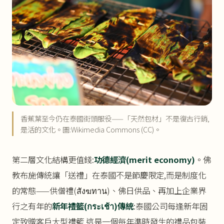
香蕉葉至今仍在泰國街頭服役——「天然包材」不是復古行銷,
是活的文化。圖:Wikimedia Commons (CC)。
第二層文化結構更值錢:
功德經濟(merit economy)
。佛
教布施傳統讓「送禮」在泰國不是節慶限定,而是制度化
的常態——供僧禮(สังฆทาน)、佛日供品、再加上企業界
行之有年的
新年禮籃(กระเช้า)傳統
:泰國公司每逢新年固
定致贈客戶大型禮籃,這是一個每年準時發生的禮品包裝