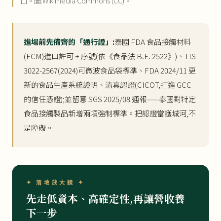
口。圖:Wikimedia Commons (CC)。
進場前先備齊的「通行證」:
泰國 FDA 食品接觸材料
(FCM)進口許可 + 序號(依《食品法 B.E. 2522》)、TIS
3022-2567(2024)可微波食品袋標準、FDA 2024/11 更
新的食品生產系統證明、清真認證(CICOT,打進 GCC
的信任憑證);並留意 SGS 2025/08 通報——泰國對特定
食品接觸製品新增兩項強制標準。把認證當護城河,不
是障礙。
✦ 落地放大鏡 ✦
先走低資本、高確定性,再讓營收養
下一步