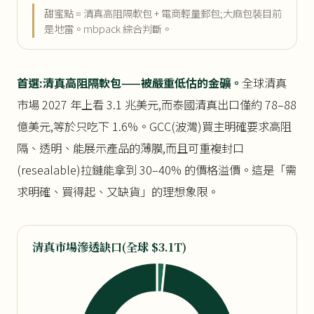
甜蜜點 = 清真高阻隔軟包 + 電商輕量郵包;大麻包裝目前
是地雷。mbpack 綜合判斷。
首選:清真高阻隔軟包——被嚴重低估的金礦。
全球清真
市場 2027 年上看 3.1 兆美元,而泰國清真出口僅約 78–88
億美元,等於只吃下 1.6%。GCC(波灣)買主明確要求高阻
隔、透明、能展示產品的薄膜,而且可重複封口
(resealable)拉鏈能拿到 30–40% 的價格溢價。這是「需
求明確、買得起、又缺貨」的理想象限。
清真市場滲透缺口(全球 $3.1T)