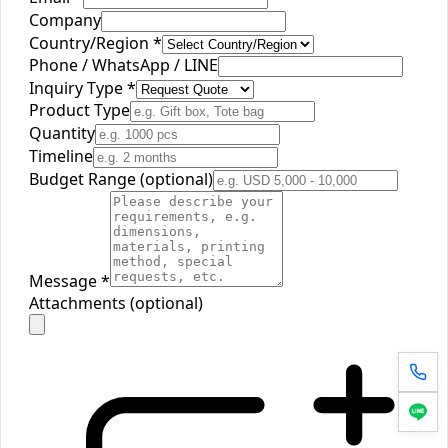
Company
Country/Region
*
Phone / WhatsApp / LINE
Inquiry Type
*
Product Type
Quantity
Timeline
Budget Range (optional)
Message
*
Attachments (optional)