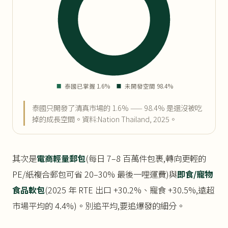
泰國只開發了清真市場的 1.6% —— 98.4% 是還沒被吃
掉的成長空間。資料:Nation Thailand, 2025。
其次是
電商輕量郵包
(每日 7–8 百萬件包裹,轉向更輕的
PE/紙複合郵包可省 20–30% 最後一哩運費)與
即食/寵物
食品軟包
(2025 年 RTE 出口 +30.2%、寵食 +30.5%,遠超
市場平均的 4.4%)。別追平均,要追爆發的細分。