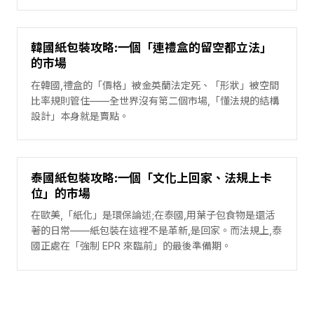
填滿的島逼出來的準時法規。
韓國紙包裝攻略:一個「連禮盒的留空都立法」
的市場
在韓國,禮盒的「價格」被金英蘭法定死、「形狀」被空間
比率規則管住——全世界沒有第二個市場,「懂法規的結構
設計」本身就是賣點。
泰國紙包裝攻略:一個「文化上回家、法規上卡
位」的市場
在歐美,「紙化」是環保論述;在泰國,用葉子包食物是還活
著的日常——紙包裝在這裡不是革新,是回家。而法規上,泰
國正處在「強制 EPR 來臨前」的最後準備期。