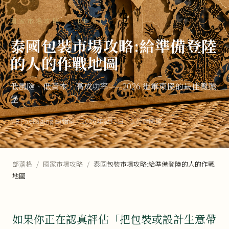
國家市場攻略 · EP.01
泰國包裝市場攻略:給準備登陸
的人的作戰地圖
低風險、低資本、高成功率——2026 進軍東協的最佳灘頭
堡
MB Packaging 編輯室
·
2026年6月3日
·
5 分鐘閱讀
部落格
/
國家市場攻略
/
泰國包裝市場攻略:給準備登陸的人的作戰
地圖
如果你正在認真評估「把包裝或設計生意帶