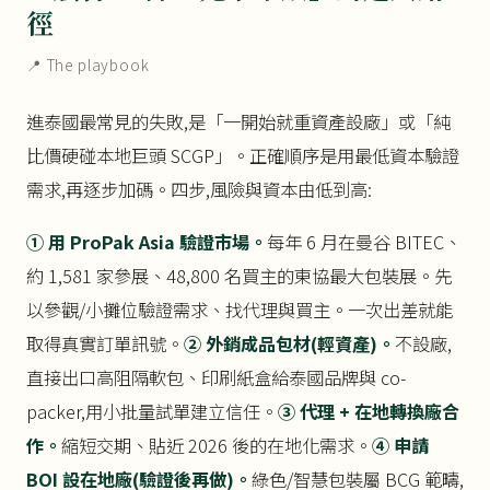
徑
📍 The playbook
進泰國最常見的失敗,是「一開始就重資產設廠」或「純
比價硬碰本地巨頭 SCGP」。正確順序是用最低資本驗證
需求,再逐步加碼。四步,風險與資本由低到高:
① 用 ProPak Asia 驗證市場。
每年 6 月在曼谷 BITEC、
約 1,581 家參展、48,800 名買主的東協最大包裝展。先
以參觀/小攤位驗證需求、找代理與買主。一次出差就能
取得真實訂單訊號。
② 外銷成品包材(輕資產)。
不設廠,
直接出口高阻隔軟包、印刷紙盒給泰國品牌與 co-
packer,用小批量試單建立信任。
③ 代理 + 在地轉換廠合
作。
縮短交期、貼近 2026 後的在地化需求。
④ 申請
BOI 設在地廠(驗證後再做)。
綠色/智慧包裝屬 BCG 範疇,