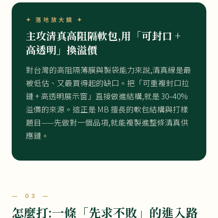
✦ 落地放大鏡 ✦
主攻清真高阻隔軟包,用「可封口 +
高透明」換溢價
對台灣的高阻隔薄膜與製袋能力來說,清真線是最
被低估、又最買得起的缺口。把「可重複封口拉
鏈 + 高透明展示窗」直接做進結構,就是 30–40%
溢價的來源。這正是 MB 擅長的軟包結構與打樣
題目——先做對一個品項,就能複製進整條清真供
應鏈。
— 03 —
怎麼打:一條「先求不敗」的進入路