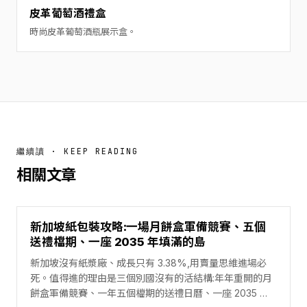
皮革葡萄酒禮盒
時尚皮革葡萄酒瓶展示盒。
繼續讀 · KEEP READING
相關文章
新加坡紙包裝攻略:一場月餅盒軍備競賽、五個
送禮檔期、一座 2035 年填滿的島
新加坡沒有紙漿廠、成長只有 3.38%,用賣量思維進場必
死。值得進的理由是三個別國沒有的活結構:年年重開的月
餅盒軍備競賽、一年五個檔期的送禮日曆、一座 2035 年