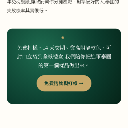
年免稅設廠,讓政府幫你分攤風險。對準備好的人,泰國的
失敗機率其實很低。
免費打樣・14 天交期。從高阻隔軟包、可
封口立袋到全紙禮盒,我們陪你把進軍泰國
的第一個樣品做出來。
免費諮詢與打樣 →