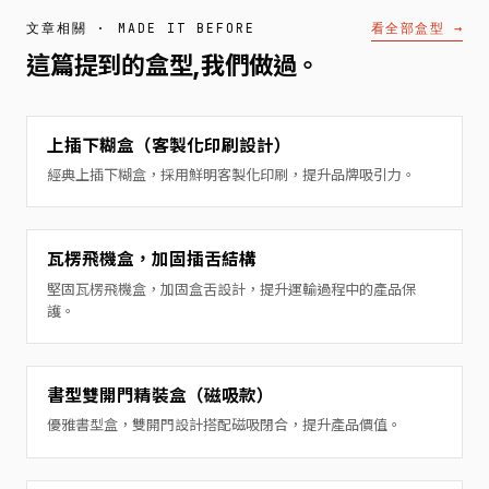
看全部盒型 →
文章相關 · MADE IT BEFORE
這篇提到的盒型,我們做過。
上插下糊盒（客製化印刷設計）
經典上插下糊盒，採用鮮明客製化印刷，提升品牌吸引力。
瓦楞飛機盒，加固插舌結構
堅固瓦楞飛機盒，加固盒舌設計，提升運輸過程中的產品保
護。
書型雙開門精裝盒（磁吸款）
優雅書型盒，雙開門設計搭配磁吸閉合，提升產品價值。