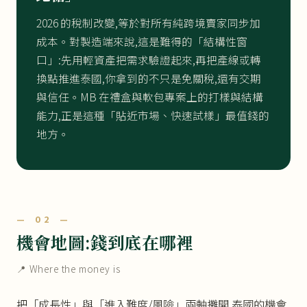
2026 的稅制改變,等於對所有純跨境賣家同步加
成本。對製造端來說,這是難得的「結構性窗
口」:先用輕資產把需求驗證起來,再把產線或轉
換點推進泰國,你拿到的不只是免關稅,還有交期
與信任。MB 在禮盒與軟包專案上的打樣與結構
能力,正是這種「貼近市場、快速試樣」最值錢的
地方。
— 02 —
機會地圖:錢到底在哪裡
📍 Where the money is
把「成長性」與「進入難度/風險」兩軸攤開,泰國的機會