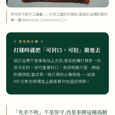
泰北阿卡族手工編籃——在地工藝的形與紋,是設計溢價的素材
庫。圖:Wikimedia Commons (CC)。
✦ 落地放大鏡 ✦
打樣時就把「可封口 + 可拍」做進去
設計溢價不是事後加上去的,是從結構打樣那一刻
就決定的。把可重複封口、高透明展示窗、開箱
的鏡頭感,當成第一版打樣的必備規格——這是
MB 在軟包與禮盒上最能幫你加值的環節。
「先求不敗」不是保守,而是泰國這種高競