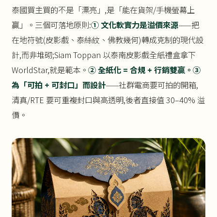
泰國買主買的不是「漂亮」,是「能在貨架/手機螢幕上
贏」。三個可落地原則:
① 文化軟實力是溢價來源
——把
在地符號(皮影戲、泰絲紋、佛教幾何)轉成克制的現代設
計,而非堆砌;Siam Toppan 以泰南皮影戲全紙禮盒拿下
WorldStar,就是範本。
② 全紙化 = 合規 + 行銷雙贏。
③
為「可拍 + 可封口」而設計
——社群電商要可拍的開箱,
清真/RTE 要可重複封口與高透明,後者直接值 30–40% 溢
價。