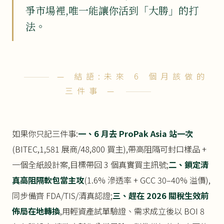
爭市場裡,唯一能讓你活到「大勝」的打
法。
— 結語:未來 6 個月該做的
三件事 —
如果你只記三件事:
一、6 月去 ProPak Asia 站一次
(BITEC,1,581 展商/48,800 買主),帶高阻隔可封口樣品 +
一個全紙設計案,目標帶回 3 個真實買主訊號;
二、鎖定清
真高阻隔軟包當主攻
(1.6% 滲透率 + GCC 30–40% 溢價),
同步備齊 FDA/TIS/清真認證;
三、趕在 2026 關稅生效前
佈局在地轉換
,用輕資產試單驗證、需求成立後以 BOI 8