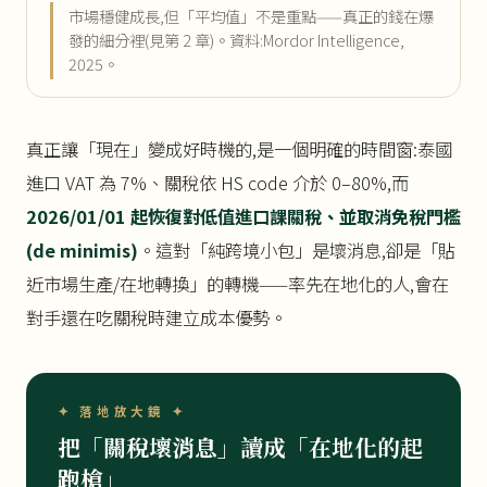
市場穩健成長,但「平均值」不是重點——真正的錢在爆
發的細分裡(見第 2 章)。資料:Mordor Intelligence,
2025。
真正讓「現在」變成好時機的,是一個明確的時間窗:泰國
進口 VAT 為 7%、關稅依 HS code 介於 0–80%,而
2026/01/01 起恢復對低值進口課關稅、並取消免稅門檻
(de minimis)
。這對「純跨境小包」是壞消息,卻是「貼
近市場生產/在地轉換」的轉機——率先在地化的人,會在
對手還在吃關稅時建立成本優勢。
✦ 落地放大鏡 ✦
把「關稅壞消息」讀成「在地化的起
跑槍」