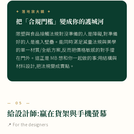
✦ 落地放大鏡 ✦
把「合規門檻」變成你的護城河
限塑與食品接觸法規對沒準備的人是障礙,對準備
好的人是進入壁壘。能同時滿足減量法規與美學
的單一材質/全紙方案,反而把價格敏感的對手擋
在門外。這正是 MB 想和你一起做的事:用結構與
材料設計,把法規變成賣點。
— 05 —
給設計師:贏在貨架與手機螢幕
📍 For the designers