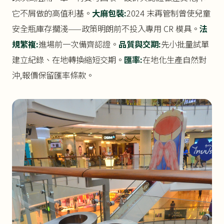
它不屑做的高值利基。
大麻包裝:
2024 末再管制曾使兒童
安全瓶庫存擱淺——政策明朗前不投入專用 CR 模具。
法
規繁複:
進場前一次備齊認證。
品質與交期:
先小批量試單
建立紀錄、在地轉換縮短交期。
匯率:
在地化生產自然對
沖,報價保留匯率條款。