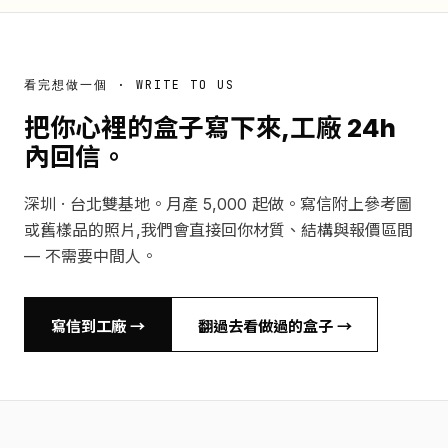
看完想做一個 · WRITE TO US
把你心裡的盒子寫下來,工廠 24h
內回信。
深圳 · 台北雙基地。月產 5,000 起做。寫信附上參考圖
或舊樣品的照片,我們會直接回你材質、結構與報價區間
— 不需要中間人。
寫信到工廠 →
翻過去看做過的盒子 →