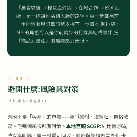
「展會驗證 → 輕資產外銷 → 在地合作 → BOI 設
廠」是一條讓你活到大勝的路徑。每一步都用前
一步的營收與訂單訊號支撐下一步資本,別跳級。
MB 的角色可以是你前兩步的打樣與結構夥伴,把
「樣品到量產」的風險壓到最低。
— 04 —
避開什麼:風險與對策
📍 Risk & mitigation
泰國不是「容易」的市場——競爭激烈、法規細、價格敏
感。但每個風險都有對策。
本地巨頭 SCGP:
純比價必輸,
改以高阻隔、單一材質可回收、設計與認證做差異化,卡