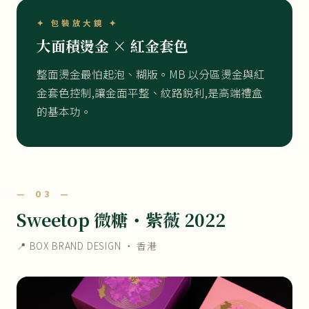
✦ 包裝放大鏡 ✦
大面積燙金 × 紅金套色
整面燙金最怕起泡、糊版。MB 以分區燙金與紅
金套色控制,讓金面平整、紋路銳利,是高端禮盒
的基本功。
— 03 —
Sweetop 微糖・紫薇 2022
📍 BOX BRAND DESIGN ・ 香港