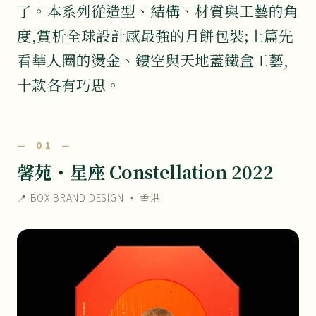
了。本系列從造型、結構、材質與工藝的角
度,賞析全球設計感最強的月餅包裝;上篇先
看華人圈的燙金、鏤空與天地蓋鐵盒工藝,
十款各有巧思。
— 01 —
馨苑・星座 Constellation 2022
📍 BOX BRAND DESIGN ・ 香港