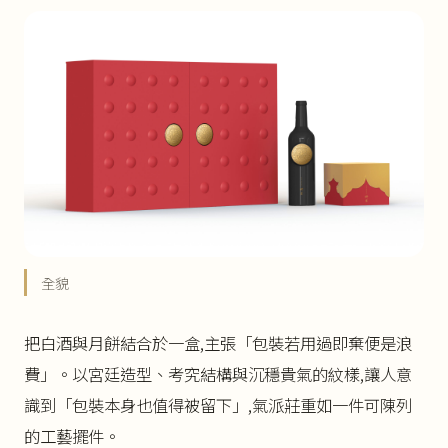
全貌
把白酒與月餅結合於一盒,主張「包裝若用過即棄便是浪
費」。以宮廷造型、考究結構與沉穩貴氣的紋樣,讓人意
識到「包裝本身也值得被留下」,氣派莊重如一件可陳列
的工藝擺件。