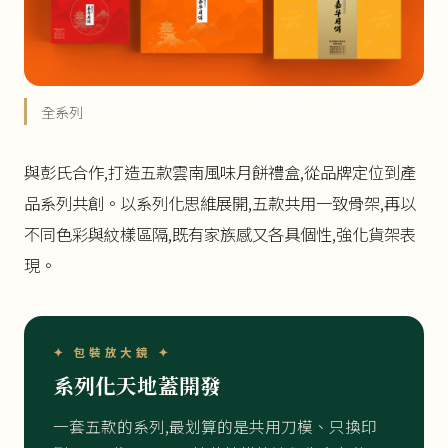
全系列
與彭氏合作,打造五款雲南風味月餅禮盒,從品牌定位到產
品系列共創。以系列化思維展開,五款共用一致骨架,再以
不同色彩與紋樣區隔,既有家族感又各具個性,強化貨架表
現。
✦ 包裝放大鏡 ✦
系列化天地蓋開發
一套五款的系列,最划算的是共用刀模、只換印