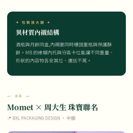
✦ 包裝放大鏡 ✦
異材質內襯結構
酒瓶與月餅同盒,內襯要同時穩固重瓶與保護酥
餅。MB 的裱糊內托與分區卡位能讓不同重量、
形狀的內容物各安其位、運送不晃。
— 06 —
Momet × 周大生 珠寶聯名
📍 BXL PACKAGING DESIGN ・ 中國