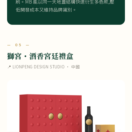
刷。MB 能以同一天地蓋結構快速衍生多色款,壓
低開發成本又維持品牌識別。
— 05 —
獅宮・酒香宮廷禮盒
📍 LIONPENG DESIGN STUDIO ・ 中國