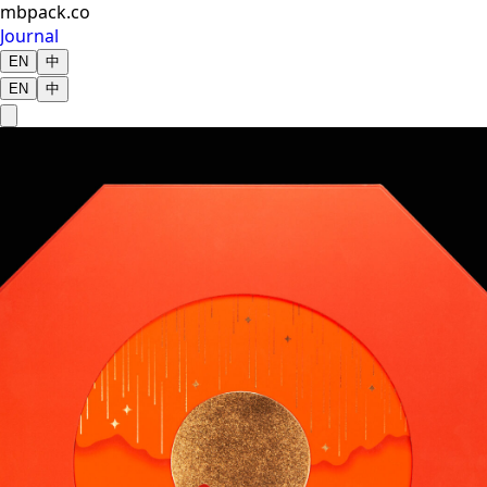
mbpack.co
Journal
EN
中
EN
中