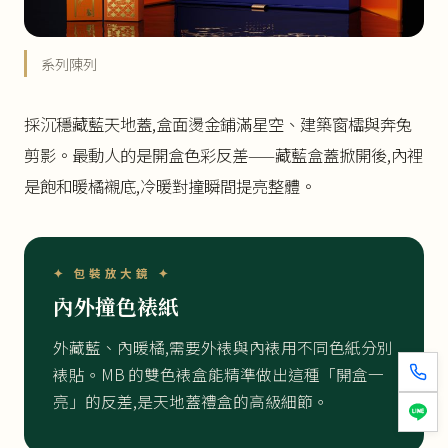
系列陳列
採沉穩藏藍天地蓋,盒面燙金鋪滿星空、建築窗櫺與奔兔
剪影。最動人的是開盒色彩反差——藏藍盒蓋掀開後,內裡
是飽和暖橘襯底,冷暖對撞瞬間提亮整體。
✦ 包裝放大鏡 ✦
內外撞色裱紙
外藏藍、內暖橘,需要外裱與內裱用不同色紙分別
裱貼。MB 的雙色裱盒能精準做出這種「開盒一
亮」的反差,是天地蓋禮盒的高級細節。