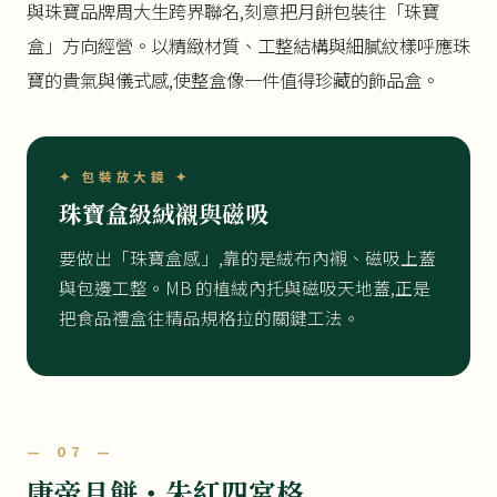
與珠寶品牌周大生跨界聯名,刻意把月餅包裝往「珠寶
盒」方向經營。以精緻材質、工整結構與細膩紋樣呼應珠
寶的貴氣與儀式感,使整盒像一件值得珍藏的飾品盒。
✦ 包裝放大鏡 ✦
珠寶盒級絨襯與磁吸
要做出「珠寶盒感」,靠的是絨布內襯、磁吸上蓋
與包邊工整。MB 的植絨內托與磁吸天地蓋,正是
把食品禮盒往精品規格拉的關鍵工法。
— 07 —
康帝月餅・朱紅四宮格