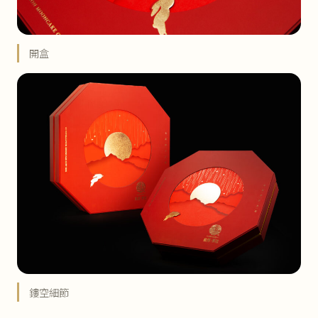
開盒
鏤空細節