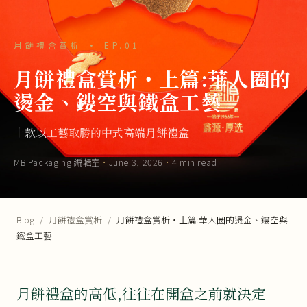
月餅禮盒賞析 · EP.01
月餅禮盒賞析・上篇:華人圈的
燙金、鏤空與鐵盒工藝
十款以工藝取勝的中式高端月餅禮盒
MB Packaging 編輯室
·
June 3, 2026
·
4 min read
Blog
/
月餅禮盒賞析
/
月餅禮盒賞析・上篇:華人圈的燙金、鏤空與
鐵盒工藝
月餅禮盒的高低,往往在開盒之前就決定