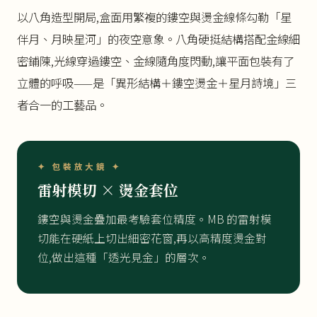
以八角造型開局,盒面用繁複的鏤空與燙金線條勾勒「星
伴月、月映星河」的夜空意象。八角硬挺結構搭配金線細
密鋪陳,光線穿過鏤空、金線隨角度閃動,讓平面包裝有了
立體的呼吸——是「異形結構＋鏤空燙金＋星月詩境」三
者合一的工藝品。
✦ 包裝放大鏡 ✦
雷射模切 × 燙金套位
鏤空與燙金疊加最考驗套位精度。MB 的雷射模
切能在硬紙上切出細密花窗,再以高精度燙金對
位,做出這種「透光見金」的層次。