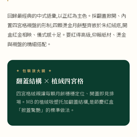
回歸最經典的中式語彙,以正紅為主色。採翻蓋掀開、內
置四宮格襯盤的形制,四顆燙金月餅整齊嵌於朱紅絨底,開
盒紅金相映、儀式感十足。要紅得高級,仰賴紙材、燙金
與襯盤的精細搭配。
✦ 包裝放大鏡 ✦
翻蓋結構 × 植絨四宮格
四宮格絨襯讓每顆月餅穩穩定位、開蓋即見排
場。MB 的植絨吸塑托加翻蓋結構,是節慶紅盒
「掀蓋驚艷」的標準做法。