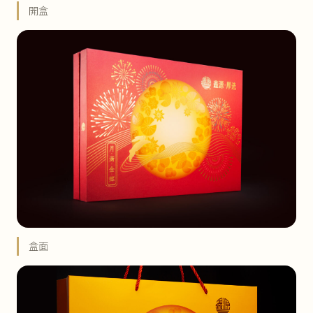
開盒
盒面