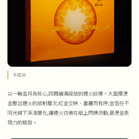
手提袋
以一輪金月為核心,四周鋪滿綻放的煙火紋樣。大面積燙
金壓出煙火的放射層次,紅金交映、富麗而有序;金箔在不
同光線下深淺變化,讓煙火彷彿在紙上閃爍流動,是燙金表
現力的極致。