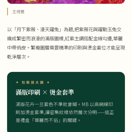
主視覺
以「月下紫薇、漫天躍兔」為題,把紫薇花與躍動玉兔交
織成繁密而浪漫的滿版圖樣,紅紫主調搭配金線勾邊,華麗
中帶俏皮。繁複圖層需要精準的印刷與燙金套位才能呈現
乾淨層次。
✦ 包裝放大鏡 ✦
滿版印刷 × 燙金套準
滿版花卉一旦套色不準就會糊。MB 以高網線印
刷加燙金套準,讓密集紋樣依然層次分明——這正
是禮盒「華麗而不俗」的關鍵。