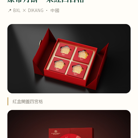
📍 BXL × DIKANG ・ 中國
紅盒開蓋四宮格