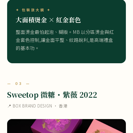
✦ 包裝放大鏡 ✦
大面積燙金 × 紅金套色
整面燙金最怕起泡、糊版。MB 以分區燙金與紅
金套色控制,讓金面平整、紋路銳利,是高端禮盒
的基本功。
— 03 —
Sweetop 微糖・紫薇 2022
📍 BOX BRAND DESIGN ・ 香港