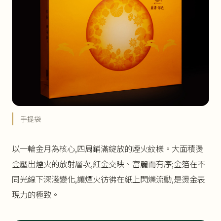
手提袋
以一輪金月為核心,四周鋪滿綻放的煙火紋樣。大面積燙
金壓出煙火的放射層次,紅金交映、富麗而有序;金箔在不
同光線下深淺變化,讓煙火彷彿在紙上閃爍流動,是燙金表
現力的極致。