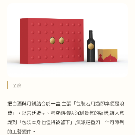
全貌
把白酒與月餅結合於一盒,主張「包裝若用過即棄便是浪
費」。以宮廷造型、考究結構與沉穩貴氣的紋樣,讓人意
識到「包裝本身也值得被留下」,氣派莊重如一件可陳列
的工藝擺件。