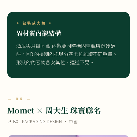
✦ 包裝放大鏡 ✦
異材質內襯結構
酒瓶與月餅同盒,內襯要同時穩固重瓶與保護酥
餅。MB 的裱糊內托與分區卡位能讓不同重量、
形狀的內容物各安其位、運送不晃。
— 06 —
Momet × 周大生 珠寶聯名
📍 BXL PACKAGING DESIGN ・ 中國