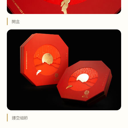
開盒
鏤空細節