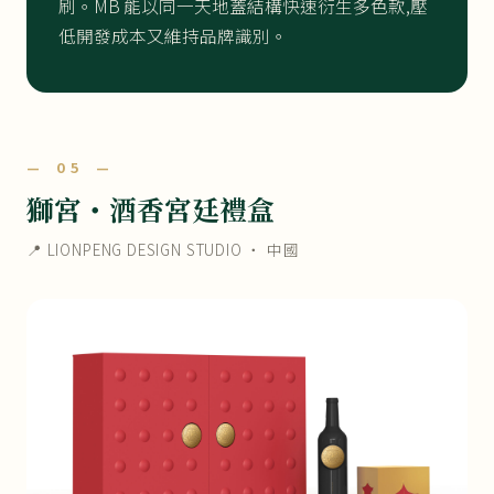
刷。MB 能以同一天地蓋結構快速衍生多色款,壓
低開發成本又維持品牌識別。
— 05 —
獅宮・酒香宮廷禮盒
📍 LIONPENG DESIGN STUDIO ・ 中國