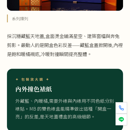
系列陳列
採沉穩藏藍天地蓋,盒面燙金鋪滿星空、建築窗櫺與奔兔
剪影。最動人的是開盒色彩反差——藏藍盒蓋掀開後,內裡
是飽和暖橘襯底,冷暖對撞瞬間提亮整體。
✦ 包裝放大鏡 ✦
內外撞色裱紙
外藏藍、內暖橘,需要外裱與內裱用不同色紙分別
裱貼。MB 的雙色裱盒能精準做出這種「開盒一
亮」的反差,是天地蓋禮盒的高級細節。