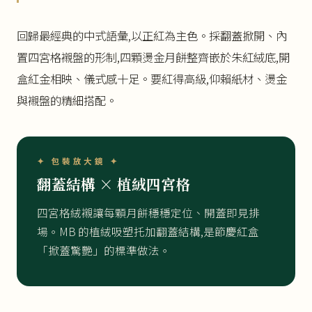
回歸最經典的中式語彙,以正紅為主色。採翻蓋掀開、內
置四宮格襯盤的形制,四顆燙金月餅整齊嵌於朱紅絨底,開
盒紅金相映、儀式感十足。要紅得高級,仰賴紙材、燙金
與襯盤的精細搭配。
✦ 包裝放大鏡 ✦
翻蓋結構 × 植絨四宮格
四宮格絨襯讓每顆月餅穩穩定位、開蓋即見排
場。MB 的植絨吸塑托加翻蓋結構,是節慶紅盒
「掀蓋驚艷」的標準做法。