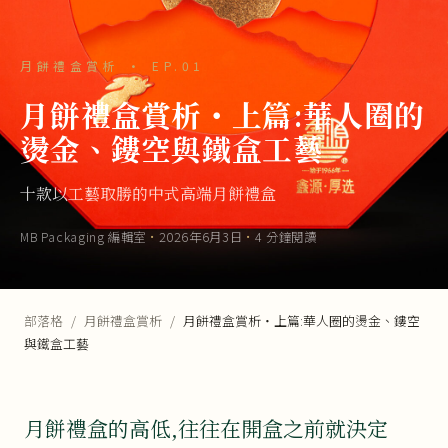
月餅禮盒賞析 · EP.01
月餅禮盒賞析・上篇:華人圈的
燙金、鏤空與鐵盒工藝
十款以工藝取勝的中式高端月餅禮盒
MB Packaging 編輯室
·
2026年6月3日
·
4 分鐘閱讀
部落格
/
月餅禮盒賞析
/
月餅禮盒賞析・上篇:華人圈的燙金、鏤空
與鐵盒工藝
月餅禮盒的高低,往往在開盒之前就決定