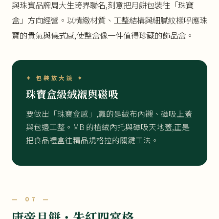
與珠寶品牌周大生跨界聯名,刻意把月餅包裝往「珠寶
盒」方向經營。以精緻材質、工整結構與細膩紋樣呼應珠
寶的貴氣與儀式感,使整盒像一件值得珍藏的飾品盒。
✦ 包裝放大鏡 ✦
珠寶盒級絨襯與磁吸
要做出「珠寶盒感」,靠的是絨布內襯、磁吸上蓋
與包邊工整。MB 的植絨內托與磁吸天地蓋,正是
把食品禮盒往精品規格拉的關鍵工法。
— 07 —
康帝月餅・朱紅四宮格