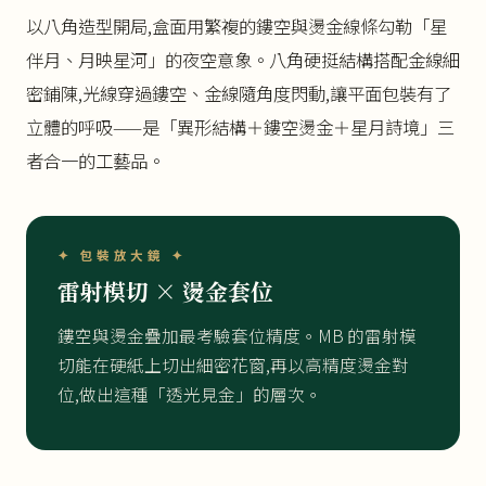
以八角造型開局,盒面用繁複的鏤空與燙金線條勾勒「星
伴月、月映星河」的夜空意象。八角硬挺結構搭配金線細
密鋪陳,光線穿過鏤空、金線隨角度閃動,讓平面包裝有了
立體的呼吸——是「異形結構＋鏤空燙金＋星月詩境」三
者合一的工藝品。
✦ 包裝放大鏡 ✦
雷射模切 × 燙金套位
鏤空與燙金疊加最考驗套位精度。MB 的雷射模
切能在硬紙上切出細密花窗,再以高精度燙金對
位,做出這種「透光見金」的層次。