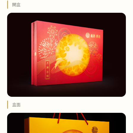
開盒
盒面