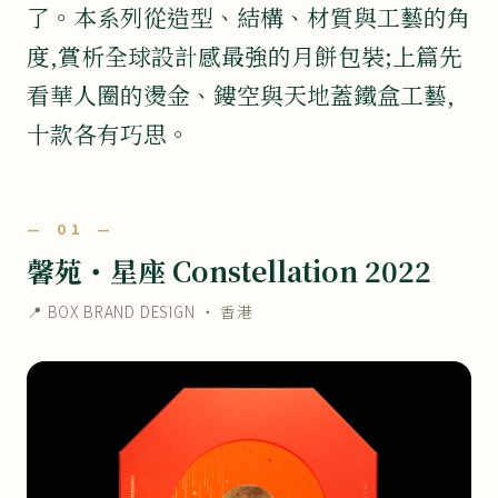
了。本系列從造型、結構、材質與工藝的角
度,賞析全球設計感最強的月餅包裝;上篇先
看華人圈的燙金、鏤空與天地蓋鐵盒工藝,
十款各有巧思。
— 01 —
馨苑・星座 Constellation 2022
📍 BOX BRAND DESIGN ・ 香港