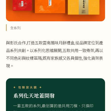
全系列
與彭氏合作,打造五款雲南風味月餅禮盒,從品牌定位到產
品系列共創。以系列化思維展開,五款共用一致骨架,再以
不同色彩與紋樣區隔,既有家族感又各具個性,強化貨架表
現。
✦ 包裝放大鏡 ✦
系列化天地蓋開發
一套五款的系列,最划算的是共用刀模、只換印