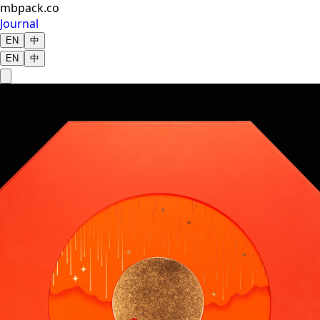
mbpack.co
Journal
EN
中
EN
中