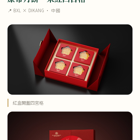
📍 BXL × DIKANG ・ 中國
紅盒開蓋四宮格