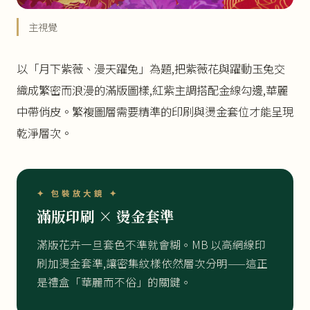
主視覺
以「月下紫薇、漫天躍兔」為題,把紫薇花與躍動玉兔交
織成繁密而浪漫的滿版圖樣,紅紫主調搭配金線勾邊,華麗
中帶俏皮。繁複圖層需要精準的印刷與燙金套位才能呈現
乾淨層次。
✦ 包裝放大鏡 ✦
滿版印刷 × 燙金套準
滿版花卉一旦套色不準就會糊。MB 以高網線印
刷加燙金套準,讓密集紋樣依然層次分明——這正
是禮盒「華麗而不俗」的關鍵。