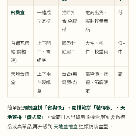
飛機盒
一體成
插耳扣
電商出貨、
低
型瓦楞
合,免膠
服貼輕量商
帶
品
普通瓦楞
上下開
膠帶封
大件、多
低–
箱(開槽
口、需
底封口
件、較重貨
中
箱)
組底
天地蓋禮
上下兩
蓋合(無
高單價、送
高
盒
件硬紙
需膠帶)
禮、節慶限
盒
定
簡單記:
飛機盒拼「省與快」、開槽箱拼「裝得多」、天
地蓋拼「儀式感」
。電商日常出貨用飛機盒,等到要做禮
品或高單品,再升級到
天地蓋禮盒
這類精裝盒型。