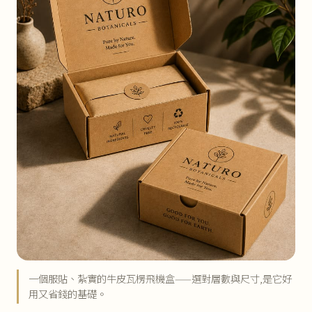
一個服貼、紮實的牛皮瓦楞飛機盒——選對層數與尺寸,是它好
用又省錢的基礎。