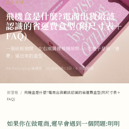
盒型結構
飛機盒是什麼?電商出貨最該
認識的省運費盒型(附尺寸表＋
FAQ)
一張紙板掀開、左右兩翼像飛機展開——它幾乎是被「運
費」逼出來的盒型。
MB Packaging 編輯室
·
2026年6月13日
·
6 分鐘閱讀
部落格
/
飛機盒是什麼?電商出貨最該認識的省運費盒型(附尺寸表＋
FAQ)
如果你在做電商,遲早會遇到一個問題:明明