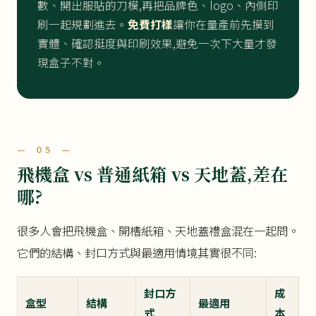
數、開出服貼的刀模,再把品牌色、logo、內側印
刷一起規劃進去。
免費打樣
讓你在量產前先摸到
實體、確認挺度與印刷效果,避免一次下大量才發
現盒子不對。
— 05 —
飛機盒 vs 普通紙箱 vs 天地蓋,差在
哪?
很多人會把飛機盒、開槽紙箱、天地蓋禮盒混在一起問。
它們的結構、封口方式與最適用情境其實很不同:
封口方
成
盒型
結構
最適用
式
本