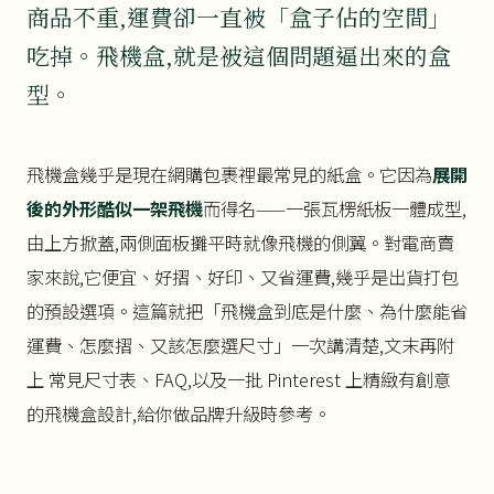
商品不重,運費卻一直被「盒子佔的空間」
吃掉。飛機盒,就是被這個問題逼出來的盒
型。
飛機盒幾乎是現在網購包裹裡最常見的紙盒。它因為
展開
後的外形酷似一架飛機
而得名——一張瓦楞紙板一體成型,
由上方掀蓋,兩側面板攤平時就像飛機的側翼。對電商賣
家來說,它便宜、好摺、好印、又省運費,幾乎是出貨打包
的預設選項。這篇就把「飛機盒到底是什麼、為什麼能省
運費、怎麼摺、又該怎麼選尺寸」一次講清楚,文末再附
上 常見尺寸表、FAQ,以及一批 Pinterest 上精緻有創意
的飛機盒設計,給你做品牌升級時參考。