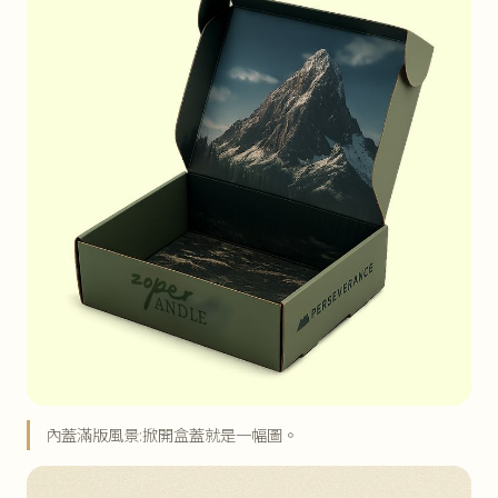
內蓋滿版風景:掀開盒蓋就是一幅圖。