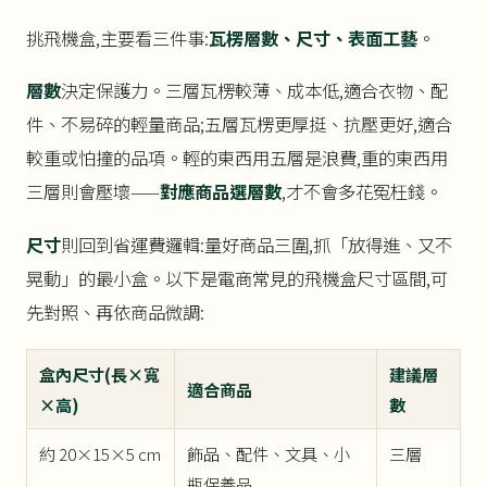
挑飛機盒,主要看三件事:
瓦楞層數、尺寸、表面工藝
。
層數
決定保護力。三層瓦楞較薄、成本低,適合衣物、配
件、不易碎的輕量商品;五層瓦楞更厚挺、抗壓更好,適合
較重或怕撞的品項。輕的東西用五層是浪費,重的東西用
三層則會壓壞——
對應商品選層數
,才不會多花冤枉錢。
尺寸
則回到省運費邏輯:量好商品三圍,抓「放得進、又不
晃動」的最小盒。以下是電商常見的飛機盒尺寸區間,可
先對照、再依商品微調:
盒內尺寸(長×寬
建議層
適合商品
×高)
數
約 20×15×5 cm
飾品、配件、文具、小
三層
瓶保養品