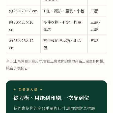
約 25×20×8 cm
T 恤、襯衫、童裝、小包
三層
約 30×25×10
多件衣物、鞋盒、輕量
三層 /
cm
家居
五層
約 35×28×12
較重或怕撞品項、組合
五層
cm
包
※ 以上為常見示意尺寸,實務上會依你的主力商品三圍量身開模,
讓盒子最服貼。
✦ 包裝放大鏡 ✦
從刀模、用紙到印刷,一次配到位
我們會依你的商品重量與尺寸,幫你選對瓦楞層