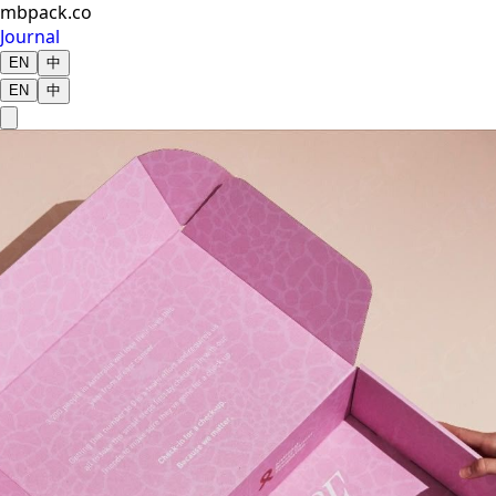
mbpack.co
Journal
EN
中
EN
中