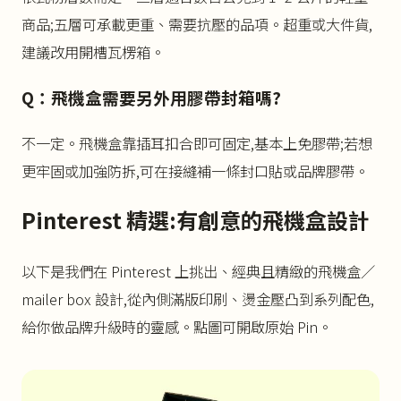
商品;五層可承載更重、需要抗壓的品項。超重或大件貨,
建議改用開槽瓦楞箱。
Q：飛機盒需要另外用膠帶封箱嗎?
不一定。飛機盒靠插耳扣合即可固定,基本上免膠帶;若想
更牢固或加強防拆,可在接縫補一條封口貼或品牌膠帶。
Pinterest 精選:有創意的飛機盒設計
以下是我們在 Pinterest 上挑出、經典且精緻的飛機盒／
mailer box 設計,從內側滿版印刷、燙金壓凸到系列配色,
給你做品牌升級時的靈感。點圖可開啟原始 Pin。