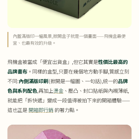
內蓋滿版印一幅風景,掀開盒子就是一個畫面——飛機盒最便
宜、也最有效的升級。
飛機盒被當成「便宜出貨盒」,但它其實是
性價比最高的
品牌畫布
。同樣的盒型,只要在幾個地方動手腳,質感立刻
不同:
內側滿版印刷
(掀開是一幅圖、一句話),統一的
品牌
色與系列配色
,再加上
燙金
、壓凸、封口貼紙與內襯薄紙,
就能把「拆快遞」變成一段值得被拍下來的開箱體驗——
這也正是
開箱即行銷
的著力點。