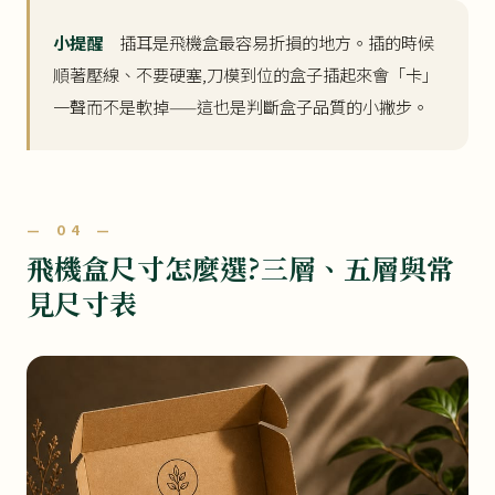
小提醒
插耳是飛機盒最容易折損的地方。插的時候
順著壓線、不要硬塞,刀模到位的盒子插起來會「卡」
一聲而不是軟掉——這也是判斷盒子品質的小撇步。
— 04 —
飛機盒尺寸怎麼選?三層、五層與常
見尺寸表