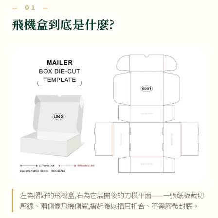
— 01 —
飛機盒到底是什麼?
左為摺好的飛機盒,右為它展開後的刀模平面——一張紙板裁切
壓線、兩側像飛機側翼,摺起後以插耳扣合、不需膠帶封底。