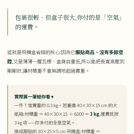
包裹很輕、但盒子很大,你付的是「空氣」
的運費。
這就是飛機盒省錢的核心:因為它
服貼商品、沒有多餘空
腔
,又是薄薄一層瓦楞、盒身自重低,所以能把長寬高壓到
剛剛好,讓材積重不會無謂地超過實重。
實際算一筆給你看 ▾
一件 T 恤實重約 0.3 kg。若塞進 40×30×15 cm 的大
紙箱:材積重 ＝ 40×30×15 ÷ 6000 ＝
3 kg
,運費就按
3 kg 收——你多付的全是空氣。
換成服貼的 30×25×5 cm 飛機盒:材積重 ＝