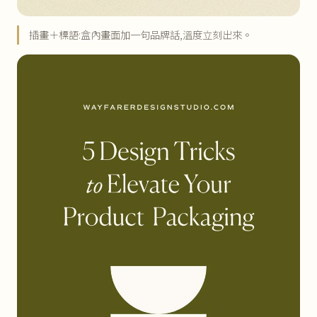
插畫＋標語:盒內畫面加一句品牌話,溫度立刻出來。