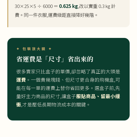
30×25×5 ÷ 6000 ＝
0.625 kg
,改以實重 0.3 kg 計
費。同一件衣服,運費級距直接降好幾階。
✦ 包裝放大鏡 ✦
省運費是「尺寸」省出來的
很多賣家只比盒子的單價,卻忽略了真正的大頭是
運費
。一個貴幾塊錢、但尺寸更合身的飛機盒,可
能在每一單的運費上替你省回更多。選盒子前,先
量好主力商品的尺寸,讓盒子
服貼商品、留最小緩
衝
,才是壓低長期物流成本的關鍵。