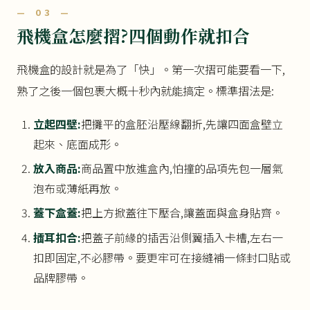
— 03 —
飛機盒怎麼摺?四個動作就扣合
飛機盒的設計就是為了「快」。第一次摺可能要看一下,
熟了之後一個包裹大概十秒內就能搞定。標準摺法是:
立起四壁:
把攤平的盒胚沿壓線翻折,先讓四面盒壁立
起來、底面成形。
放入商品:
商品置中放進盒內,怕撞的品項先包一層氣
泡布或薄紙再放。
蓋下盒蓋:
把上方掀蓋往下壓合,讓蓋面與盒身貼齊。
插耳扣合:
把蓋子前緣的插舌沿側翼插入卡槽,左右一
扣即固定,不必膠帶。要更牢可在接縫補一條封口貼或
品牌膠帶。