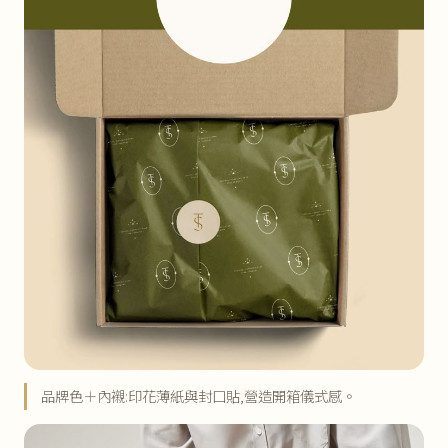
品牌色＋內襯:印花薄紙與封口貼,營造開箱儀式感。