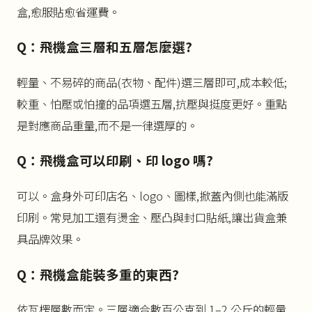
盒,愈服貼愈省運費。
Q：飛機盒三層和五層怎麼選?
輕量、不易碎的商品(衣物、配件)選三層即可,成本較低;
較重、怕壓或怕撞的品項選五層,抗壓與挺度更好。重點
是對應商品重量,而不是一律選厚的。
Q：飛機盒可以印刷、印 logo 嗎?
可以。盒身外可印店名、logo、圖樣,掀蓋內側也能滿版
印刷。常見加工還有燙金、壓凸與封口貼紙,讓出貨盒兼
具品牌效果。
Q：飛機盒能裝多重的東西?
依瓦楞層數而定。三層適合數百公克到 1–2 公斤的輕量