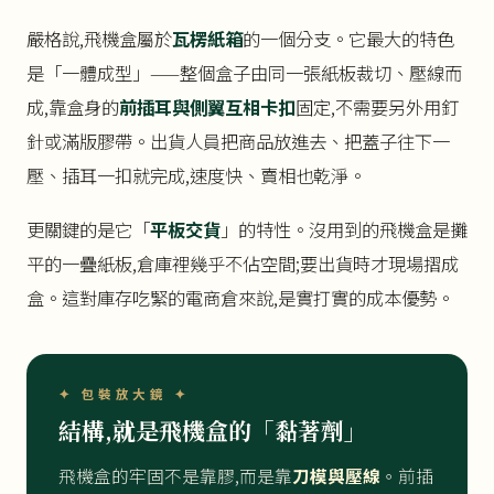
嚴格說,飛機盒屬於
瓦楞紙箱
的一個分支。它最大的特色
是「一體成型」——整個盒子由同一張紙板裁切、壓線而
成,靠盒身的
前插耳與側翼互相卡扣
固定,不需要另外用釘
針或滿版膠帶。出貨人員把商品放進去、把蓋子往下一
壓、插耳一扣就完成,速度快、賣相也乾淨。
更關鍵的是它「
平板交貨
」的特性。沒用到的飛機盒是攤
平的一疊紙板,倉庫裡幾乎不佔空間;要出貨時才現場摺成
盒。這對庫存吃緊的電商倉來說,是實打實的成本優勢。
✦ 包裝放大鏡 ✦
結構,就是飛機盒的「黏著劑」
飛機盒的牢固不是靠膠,而是靠
刀模與壓線
。前插