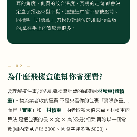
耳的角度、側翼的咬合深度、瓦楞的走向,都會決
定盒子摺起來挺不挺、運送途中會不會被壓垮。
同樣叫「飛機盒」,刀模設計到位的,和隨便套版
的,拿在手上的質感差很多。
— 02 —
為什麼飛機盒能幫你省運費?
要理解這件事,得先認識物流計費的關鍵詞:
材積重(體積
重)
。物流業者收的運費,不是只看你的包裹「實際多重」,
而是「
實重
」和「
材積重
」兩者取較大值來算。材積重的
算法,是把包裹的長 × 寬 × 高(公分)相乘,再除以一個常
數(國內常見除以 6000、國際空運多為 5000)。