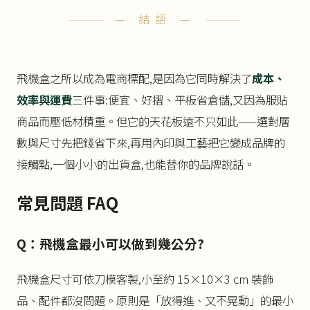
— 結語 —
飛機盒之所以成為電商標配,是因為它同時解決了
成本、
效率與運費
三件事:便宜、好摺、平板省倉儲,又因為服貼
商品而壓低材積重。但它的天花板遠不只如此——選對層
數與尺寸先把錢省下來,再用內印與工藝把它變成品牌的
接觸點,一個小小的出貨盒,也能替你的品牌說話。
常見問題 FAQ
Q：飛機盒最小可以做到幾公分?
飛機盒尺寸可依刀模客製,小至約 15×10×3 cm 裝飾
品、配件都沒問題。原則是「放得進、又不晃動」的最小