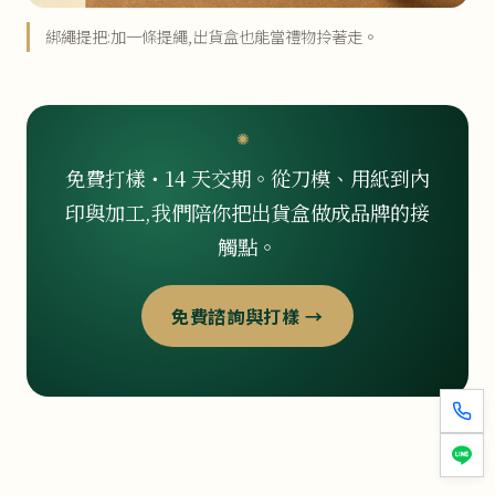
綁繩提把:加一條提繩,出貨盒也能當禮物拎著走。
免費打樣・14 天交期。從刀模、用紙到內
印與加工,我們陪你把出貨盒做成品牌的接
觸點。
免費諮詢與打樣 →