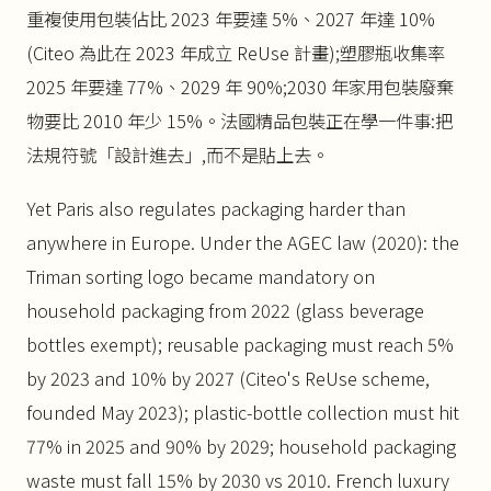
重複使用包裝佔比 2023 年要達 5%、2027 年達 10%
(Citeo 為此在 2023 年成立 ReUse 計畫);塑膠瓶收集率
2025 年要達 77%、2029 年 90%;2030 年家用包裝廢棄
物要比 2010 年少 15%。法國精品包裝正在學一件事:把
法規符號「設計進去」,而不是貼上去。
Yet Paris also regulates packaging harder than
anywhere in Europe. Under the AGEC law (2020): the
Triman sorting logo became mandatory on
household packaging from 2022 (glass beverage
bottles exempt); reusable packaging must reach 5%
by 2023 and 10% by 2027 (Citeo's ReUse scheme,
founded May 2023); plastic-bottle collection must hit
77% in 2025 and 90% by 2029; household packaging
waste must fall 15% by 2030 vs 2010. French luxury