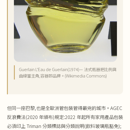
Guerlain L'Eau de Guerlain(1974)— 法式瓶器把比例與
曲線當主角,容器即品牌。(Wikimedia Commons)
但同一座巴黎,也是全歐洲管包裝管得最兇的城市。AGEC
反浪費法(2020 年頒布)規定:2022 年起所有家用產品包裝
必須印上 Triman 分類標誌與分類說明(飲料玻璃瓶豁免);