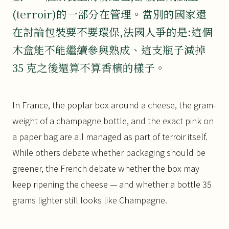
(terroir)的一部分在管理。當別的國家還
在討論包裝要不要環保,法國人爭的是:這個
木盒能不能繼續參與熟成、這支瓶子減掉
35 克之後還算不算香檳的樣子。
In France, the poplar box around a cheese, the gram-
weight of a champagne bottle, and the exact pink on
a paper bag are all managed as part of terroir itself.
While others debate whether packaging should be
greener, the French debate whether the box may
keep ripening the cheese — and whether a bottle 35
grams lighter still looks like Champagne.