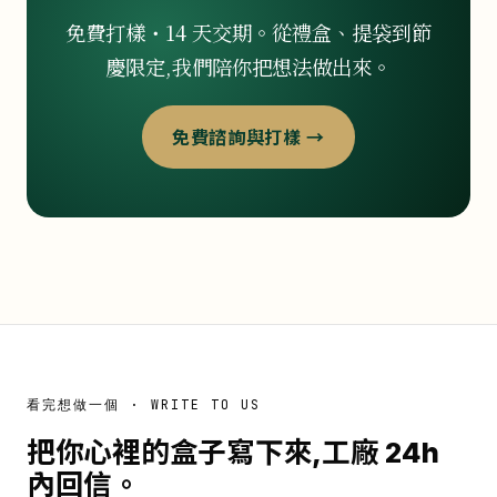
免費打樣・14 天交期。從禮盒、提袋到節
慶限定,我們陪你把想法做出來。
免費諮詢與打樣 →
看完想做一個 · WRITE TO US
把你心裡的盒子寫下來,工廠 24h
內回信。