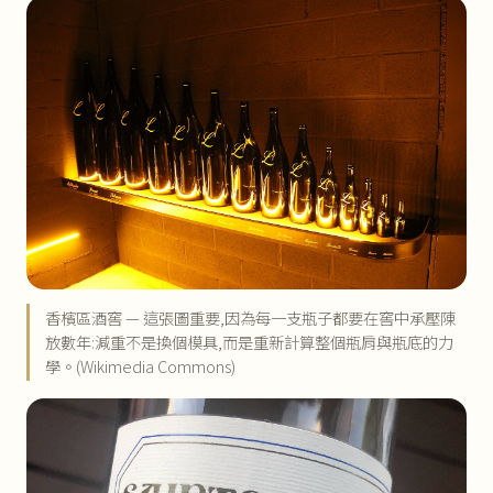
香檳區酒窖 — 這張圖重要,因為每一支瓶子都要在窖中承壓陳
放數年:減重不是換個模具,而是重新計算整個瓶肩與瓶底的力
學。(Wikimedia Commons)