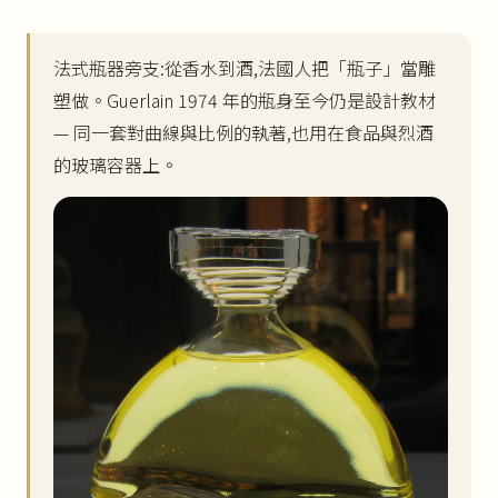
法式瓶器旁支:從香水到酒,法國人把「瓶子」當雕
塑做。Guerlain 1974 年的瓶身至今仍是設計教材
— 同一套對曲線與比例的執著,也用在食品與烈酒
的玻璃容器上。