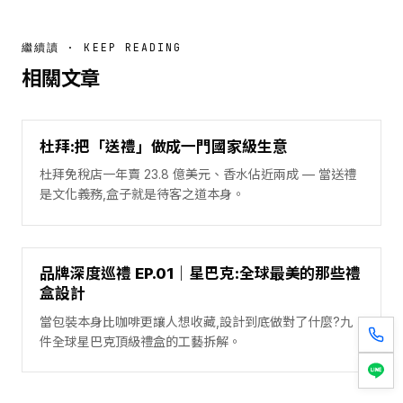
繼續讀 · KEEP READING
相關文章
杜拜:把「送禮」做成一門國家級生意
杜拜免稅店一年賣 23.8 億美元、香水佔近兩成 — 當送禮
是文化義務,盒子就是待客之道本身。
品牌深度巡禮 EP.01｜星巴克:全球最美的那些禮
盒設計
當包裝本身比咖啡更讓人想收藏,設計到底做對了什麼?九
件全球星巴克頂級禮盒的工藝拆解。