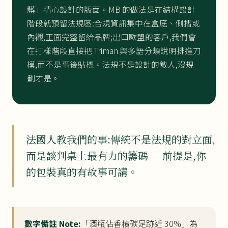
髒」精心設計的版面。MB 的做法是在結構設計
階段就預留法規區:合規資訊集中在盒底、側摺或
內襯,正面完整留給品牌;出口歐盟的客戶,我們會
在打樣階段直接把 Triman 與多語分類說明排進刀
模,而不是事後貼標。法規不是設計的敵人,沒規
劃才是。
法國人教我們的事:傳統不是法規的對立面,
而是談判桌上最有力的籌碼 — 前提是,你
的包裝真的有故事可講。
數字備註 Note:
「酒瓶佔香檳碳足跡近 30%」為