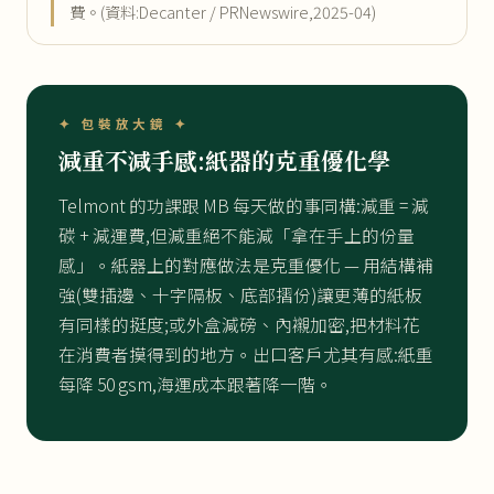
費。(資料:Decanter / PRNewswire,2025-04)
✦ 包裝放大鏡 ✦
減重不減手感:紙器的克重優化學
Telmont 的功課跟 MB 每天做的事同構:減重 = 減
碳 + 減運費,但減重絕不能減「拿在手上的份量
感」。紙器上的對應做法是克重優化 — 用結構補
強(雙插邊、十字隔板、底部摺份)讓更薄的紙板
有同樣的挺度;或外盒減磅、內襯加密,把材料花
在消費者摸得到的地方。出口客戶尤其有感:紙重
每降 50 gsm,海運成本跟著降一階。