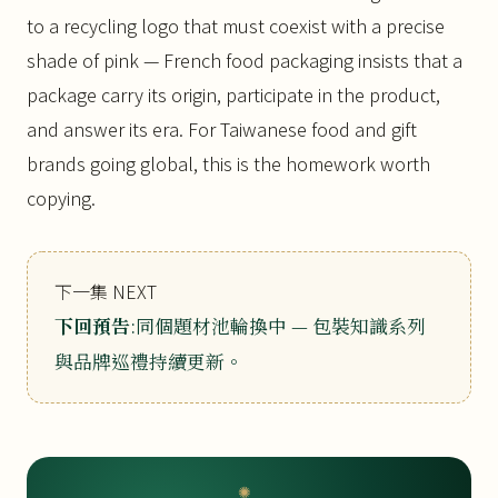
to a recycling logo that must coexist with a precise
shade of pink — French food packaging insists that a
package carry its origin, participate in the product,
and answer its era. For Taiwanese food and gift
brands going global, this is the homework worth
copying.
下一集 NEXT
下回預告
:同個題材池輪換中 — 包裝知識系列
與品牌巡禮持續更新。