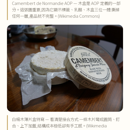
Camembert de Normandie AOP — 木盒是 AOP 定義的一部
分。這張圖重要,因為它顯示標籤、乳酪、木盒三位一體:撕掉
任何一層,產品就不完整。(Wikimedia Commons)
白楊木薄片盒特寫 — 看清楚接合方式:一條木片彎成圓筒、釘
合、上下加蓋,結構成本極低卻有手工感。(Wikimedia