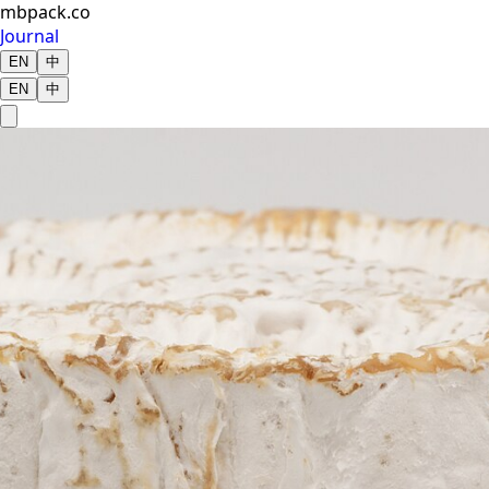
mbpack.co
Journal
EN
中
EN
中