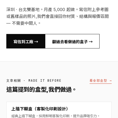
深圳 · 台北雙基地。月產 5,000 起做。寫信附上參考圖
或舊樣品的照片,我們會直接回你材質、結構與報價區間
— 不需要中間人。
寫信到工廠 →
翻過去看做過的盒子 →
看全部盒型 →
文章相關 · MADE IT BEFORE
這篇提到的盒型,我們做過。
上插下糊盒（客製化印刷設計）
經典上插下糊盒，採用鮮明客製化印刷，提升品牌吸引力。