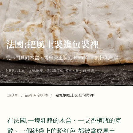
品牌深度巡禮
法國:把風土裝進包裝裡
從卡門貝爾木盒、香檳減重瓶到 Fauchon 的粉黑美學
MB Packaging 編輯室
·
2026年6月8日
·
6 分鐘閱讀
部落格
/
品牌深度巡禮
/
法國:把風土裝進包裝裡
在法國,一塊乳酪的木盒、一支香檳瓶的克
數、一個紙袋上的粉紅色,都被當成風土