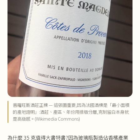
普羅旺斯酒莊正標 — 這張圖重要,因為法國酒標是「最小面積
的產地證明」:酒莊、產區、年份用排版分層,克制留白本身就
是高級感。(Wikimedia Commons)
為什麼 35 克值得大書特書?因為玻璃瓶製造佔香檳產業