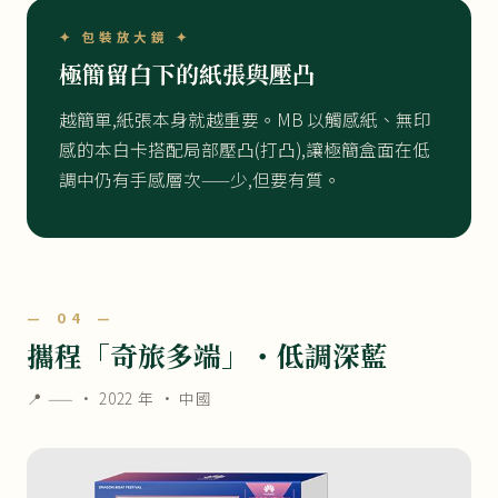
✦ 包裝放大鏡 ✦
極簡留白下的紙張與壓凸
越簡單,紙張本身就越重要。MB 以觸感紙、無印
感的本白卡搭配局部壓凸(打凸),讓極簡盒面在低
調中仍有手感層次——少,但要有質。
— 04 —
攜程「奇旅多端」・低調深藍
📍 —— ·
2022 年
· 中國