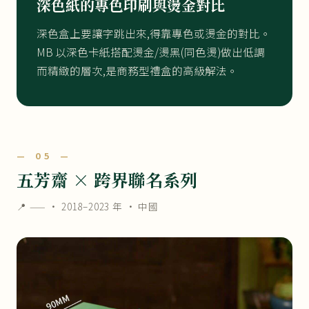
深色紙的專色印刷與燙金對比
深色盒上要讓字跳出來,得靠專色或燙金的對比。
MB 以深色卡紙搭配燙金/燙黑(同色燙)做出低調
而精緻的層次,是商務型禮盒的高級解法。
— 05 —
五芳齋 × 跨界聯名系列
📍 —— ·
2018–2023 年
· 中國