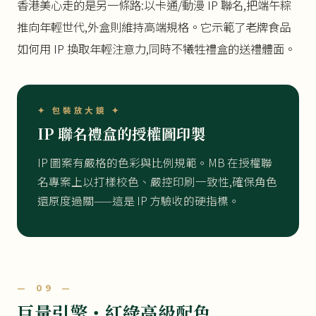
香港美心走的是另一條路:以卡通/動漫 IP 聯名,把端午粽
推向年輕世代,外盒則維持高端規格。它示範了老牌食品
如何用 IP 換取年輕注意力,同時不犧牲禮盒的送禮體面。
✦ 包裝放大鏡 ✦
IP 聯名禮盒的授權圖印製
IP 圖案有嚴格的色彩與比例規範。MB 在授權聯
名專案上以打樣校色、嚴控印刷一致性,確保角色
還原度過關——這是 IP 方驗收的硬指標。
— 09 —
巨量引擎・紅綠高級配色