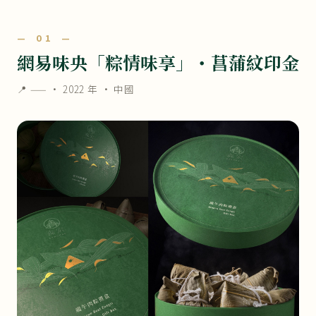
— 01 —
網易味央「粽情味享」・菖蒲紋印金
📍 —— ·
2022 年
· 中國