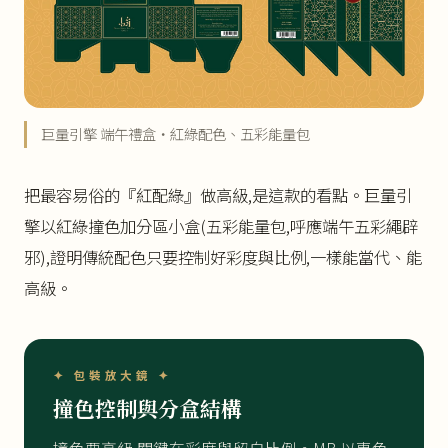
巨量引擎 端午禮盒・紅綠配色、五彩能量包
把最容易俗的『紅配綠』做高級,是這款的看點。巨量引
擎以紅綠撞色加分區小盒(五彩能量包,呼應端午五彩繩辟
邪),證明傳統配色只要控制好彩度與比例,一樣能當代、能
高級。
✦ 包裝放大鏡 ✦
撞色控制與分盒結構