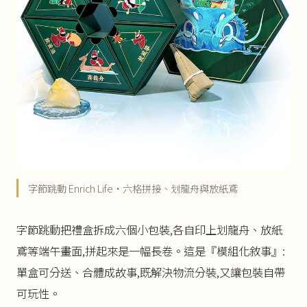
字節跳動 Enrich Life・六格拼接、划龍舟與放紙鳶
字節跳動把禮盒拆成六個小包裝,各自印上划龍舟、放紙
鳶等端午畫面,拼起來是一幅長卷。這是『模組化敘事』:
單盒可分送、合體成故事,既解決物流分裝,又讓包裝自帶
可玩性。