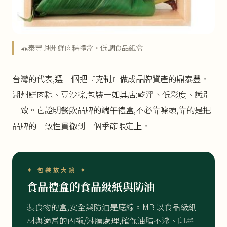
鼎泰豐 湖州鮮肉粽禮盒・低調食品紙盒
台灣的代表,選一個把『克制』做成品牌資產的鼎泰豐。
湖州鮮肉粽、豆沙粽,包裝一如其店:乾淨、低彩度、識別
一致。它證明餐飲品牌的端午禮盒,不必靠噱頭,靠的是把
品牌的一致性貫徹到一個季節限定上。
✦ 包裝放大鏡 ✦
食品禮盒的食品級紙與防油
裝食物的盒,安全與防油是底線。MB 以食品級紙
材與適當的內襯/淋膜處理,確保油脂不滲、印墨