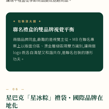
✦ 包裝放大鏡 ✦
聯名禮盒的雙品牌視覺平衡
兩個品牌同盒,最難的是視覺主從。MB 在聯名專
案上以版面分區、燙金層級區隔雙方識別,讓兩個
logo 既各自清楚又和諧共存,是聯名包裝的隱形
功夫。
— 06 —
星巴克「星冰粽」禮袋・國際品牌在
地化