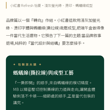
小紅書 Refresh 怡夏・淺灰螢光綠、燙印、螞蟻線成型
品牌篇以一個『轉向』作結。小紅書這款用淺灰加螢光
綠、燙印字體與螞蟻線(撕拉線)裁壓成型,把端午盒做得像
一件當代生活選物。它預告了下一篇的主題:當品牌敘事
退場,純粹的『當代設計與結構』要怎麼接手。
✦ 包裝放大鏡 ✦
螞蟻線(撕拉線)與成型工藝
『一撕即開』的順手,來自螞蟻線的模切精度。
MB 以精密壓切控制撕線的力道與走向,讓開盒體
驗俐落不卡頓——細節處的順手,正是當代包裝的
講究。