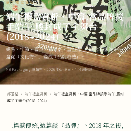
端午禮盒賞析 · EP.02
端午禮盒賞析・中篇:當品牌接
手端午,腰封成了主舞台
(2018–2024)
網易、字節、喜茶、五芳齋、星巴克——這六年裡,端午粽
盒從『文化物件』變成『品牌載體』。
MB Packaging 編輯室
·
2026年6月9日
·
4 分鐘閱讀
部落格
/
端午禮盒賞析
/
端午禮盒賞析・中篇:當品牌接手端午,腰封
成了主舞台(2018–2024)
上篇談傳統,這篇談『品牌』。2018 年之後,