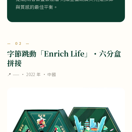
與質感的最佳平衡。
— 02 —
字節跳動「Enrich Life」・六分盒
拼接
📍 —— ·
2022 年
· 中國