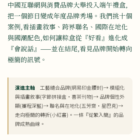
中國互聯網與消費品牌大舉投入端午禮盒,
把一個節日變成年度品牌秀場。我們挑十個
案例,看插畫敘事、跨界聯名、國際在地化
與國潮配色,如何讓粽盒從『好看』進化成
『會說話』——並在結尾,看見品牌開始轉向
極簡的訊號。
演進主軸
工藝縫合品牌(網易印金腰封)→ 模組化
與插畫敘事(字節拼接盒・喜茶刊物)→ 品牌個性外
顯(攜程深藍)→ 聯名與在地化(五芳齋・星巴克)→
走向極簡的轉折(小紅書)。一條『從繁入簡』的品
牌成熟曲線。