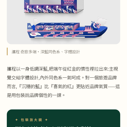
攜程 奇旅多端・深藍同色系、字體設計
攜程以一身低調深藍,把端午從紅金的慣性裡拉出來:主視
覺交給字體設計,內外同色系一氣呵成。對一個旅遊品牌
而言,『沉穩的藍』比『喜氣的紅』更貼近品牌氣質——這
是用包裝說品牌個性的一課。
✦ 包裝放大鏡 ✦