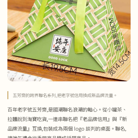
五芳齋的跨界聯名系列,把老字號信用換成新品牌流量。
百年老字號五芳齋,是國潮聯名浪潮的軸心。從小罐茶、
拉麵說到淘寶吃貨,一連串聯名把『老品牌信用』與『新
品牌流量』互換,包裝成為兩個 logo 談判的桌面。聯名,
讓端午禮盒從季節商品變成話題商品。