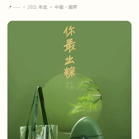
📍 —— ·
2021 年起
· 中國・國際