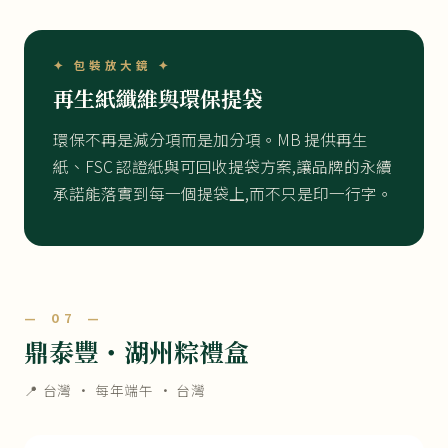
✦ 包裝放大鏡 ✦
再生紙纖維與環保提袋
環保不再是減分項而是加分項。MB 提供再生
紙、FSC 認證紙與可回收提袋方案,讓品牌的永續
承諾能落實到每一個提袋上,而不只是印一行字。
— 07 —
鼎泰豐・湖州粽禮盒
📍 台灣 ·
每年端午
· 台灣