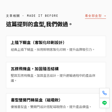
看全部盒型 →
文章相關 · MADE IT BEFORE
這篇提到的盒型,我們做過。
上插下糊盒（客製化印刷設計）
經典上插下糊盒，採用鮮明客製化印刷，提升品牌吸引力。
瓦楞飛機盒，加固插舌結構
堅固瓦楞飛機盒，加固盒舌設計，提升運輸過程中的產品保
護。
書型雙開門精裝盒（磁吸款）
優雅書型盒，雙開門設計搭配磁吸閉合，提升產品價值。