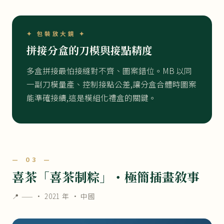
✦ 包裝放大鏡 ✦
拼接分盒的刀模與接點精度
多盒拼接最怕接縫對不齊、圖案錯位。MB 以同
一副刀模量產、控制接點公差,讓分盒合體時圖案
能準確接續,這是模組化禮盒的關鍵。
— 03 —
喜茶「喜茶制粽」・極簡插畫敘事
📍 —— ·
2021 年
· 中國