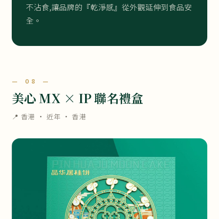
不沾食,讓品牌的『乾淨感』從外觀延伸到食品安
全。
— 08 —
美心 MX × IP 聯名禮盒
📍 香港 ·
近年
· 香港