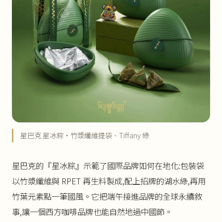
星巴克 星冰粽・竹漿纖維提袋、Tiffany 綠
星巴克的『星冰粽』示範了國際品牌如何在地化:包裝袋
以竹漿纖維與 RPET 再生料製成,配上招牌的湖水綠,再用
竹葉元素點一筆國風。它把端午接進品牌的全球永續敘
事,讓一個西方咖啡品牌也能自然地過中國節。