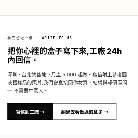
看完想做一個 · WRITE TO US
把你心裡的盒子寫下來,工廠 24h
內回信。
深圳 · 台北雙基地。月產 5,000 起做。寫信附上參考圖
或舊樣品的照片,我們會直接回你材質、結構與報價區間
— 不需要中間人。
寫信到工廠 →
翻過去看做過的盒子 →