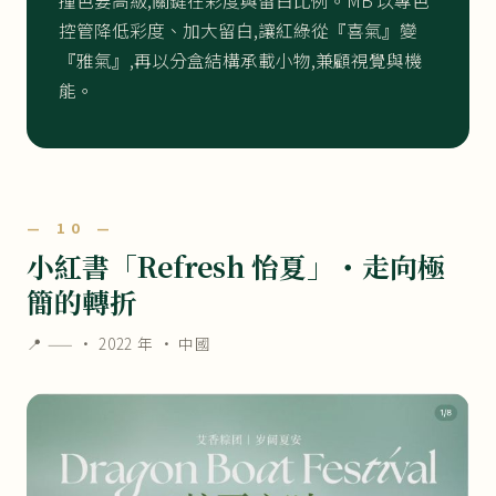
撞色要高級,關鍵在彩度與留白比例。MB 以專色
控管降低彩度、加大留白,讓紅綠從『喜氣』變
『雅氣』,再以分盒結構承載小物,兼顧視覺與機
能。
— 10 —
小紅書「Refresh 怡夏」・走向極
簡的轉折
📍 —— ·
2022 年
· 中國