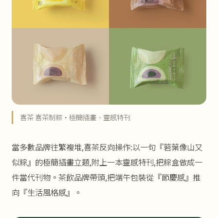
喜茶 喜茶制粽・極簡插畫、靈感特刊
當多數品牌往繁複堆,喜茶反向操作:以一句『箬葉像山又
似粽』的極簡插畫立題,附上一本靈感特刊,把粽盒做成一
件當代刊物。茶飲品牌帶頭,把端午包裝從『節慶感』推
向『生活風格感』。