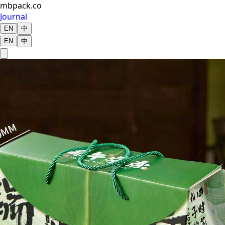
mbpack.co
Journal
EN
中
EN
中