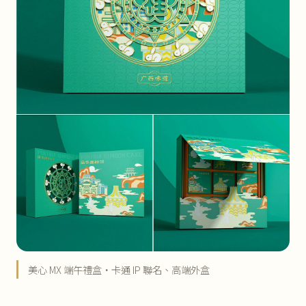
美心 MX 端午禮盒・卡通 IP 聯名、高端外盒