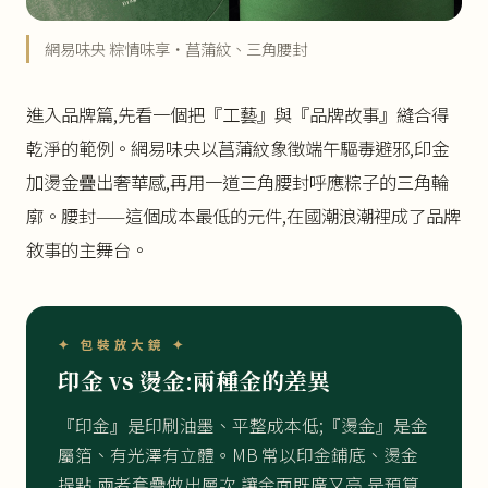
網易味央 粽情味享・菖蒲紋、三角腰封
進入品牌篇,先看一個把『工藝』與『品牌故事』縫合得
乾淨的範例。網易味央以菖蒲紋象徵端午驅毒避邪,印金
加燙金疊出奢華感,再用一道三角腰封呼應粽子的三角輪
廓。腰封——這個成本最低的元件,在國潮浪潮裡成了品牌
敘事的主舞台。
✦ 包裝放大鏡 ✦
印金 vs 燙金:兩種金的差異
『印金』是印刷油墨、平整成本低;『燙金』是金
屬箔、有光澤有立體。MB 常以印金鋪底、燙金
提點,兩者套疊做出層次,讓金面既廣又亮,是預算