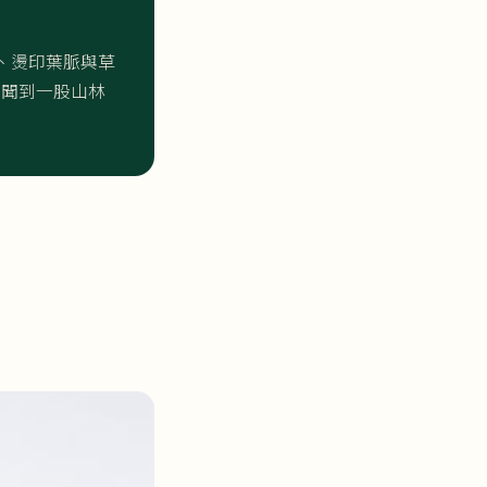
、燙印葉脈與草
先聞到一股山林