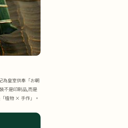
紀為皇室供奉「お朝
裝不是印刷品,而是
「植物 × 手作」。