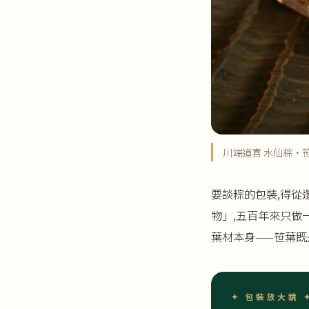
川端道喜 水仙粽・
要談粽的包裝,得從
物」,五百年來只做
葉材本身——笹葉既
✦ 包裝放大鏡 