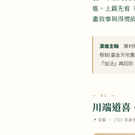
進。上篇先看『
畫敘事與得獎
演進主軸
葉材原
極致(鎏金天地蓋
『加法』再回到
— 01 —
川端道喜・
📍 京都 ·
1503 年創