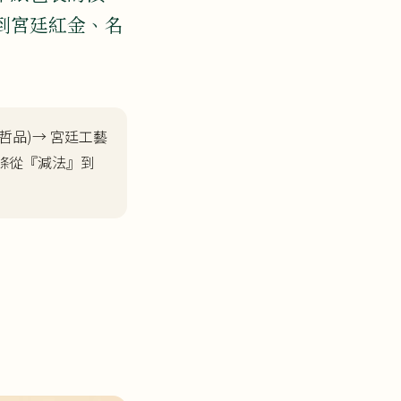
到宮廷紅金、名
哲品)→ 宮廷工藝
。一條從『減法』到