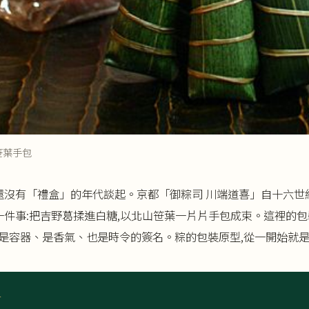
笹葉手包
還沒有「禮盒」的年代談起。京都「御粽司 川端道喜」自十六世
一件事:把吉野葛揉進白糖,以北山笹葉一片片手包成束。這裡的包
是容器、是香氣、也是時令的簽名。粽的包裝原型,從一開始就是
✦