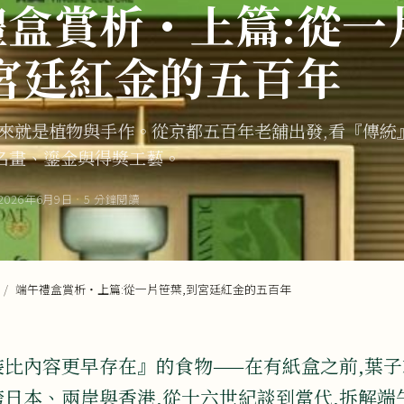
禮盒賞析・上篇:從一
到宮廷紅金的五百年
本來就是植物與手作。從京都五百年老舖出發,看『傳統
名畫、鎏金與得獎工藝。
2026年6月9日
·
5 分鐘閱讀
/
端午禮盒賞析・上篇:從一片笹葉,到宮廷紅金的五百年
裝比內容更早存在』的食物——在有紙盒之前,葉
日本、兩岸與香港,從十六世紀談到當代,拆解端