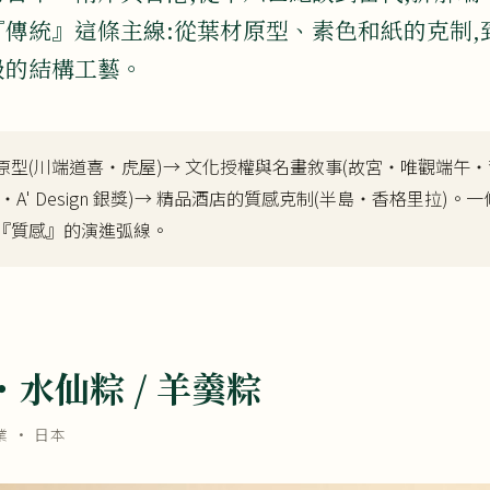
傳統』這條主線:從葉材原型、素色和紙的克制,
級的結構工藝。
型(川端道喜・虎屋)→ 文化授權與名畫敘事(故宮・唯觀端午・
・A' Design 銀獎)→ 精品酒店的質感克制(半島・香格里拉)
『質感』的演進弧線。
水仙粽 / 羊羹粽
業
· 日本