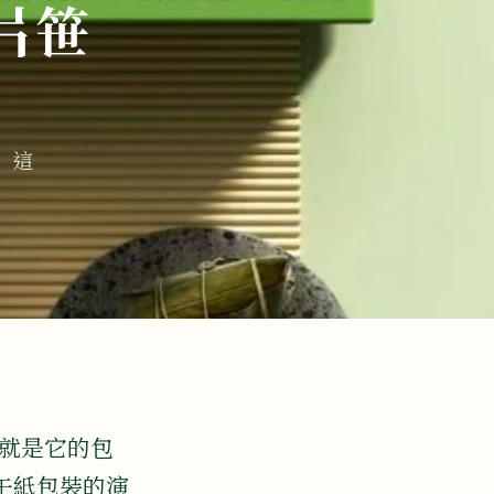
片笹
』這
子就是它的包
午紙包裝的演