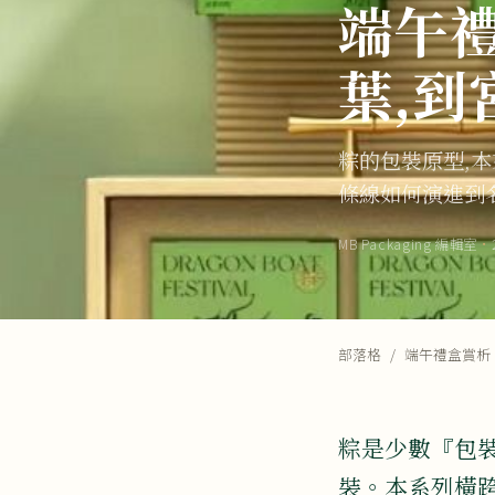
端午
葉,
粽的包裝原型,
條線如何演進到
MB Packaging 編輯室
·
部落格
/
端午禮盒賞析
粽是少數『包
裝。本系列橫跨