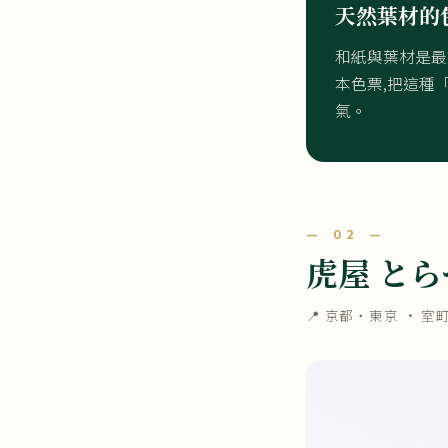
天然葉材的
和紙與葉材是最
本色票,把這種
氣。
— 02 —
虎屋 とら
📍 京都・東京 ·
室