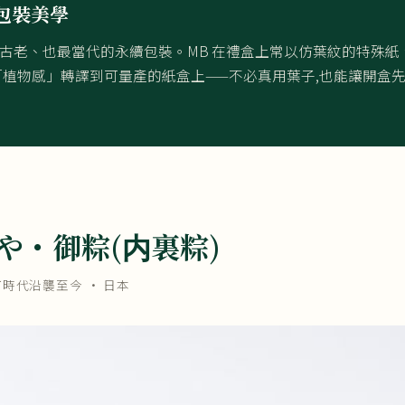
包裝美學
古老、也最當代的永續包裝。MB 在禮盒上常以仿葉紋的特殊紙
「植物感」轉譯到可量產的紙盒上——不必真用葉子,也能讓開盒
や・御粽(内裏粽)
町時代沿襲至今
· 日本